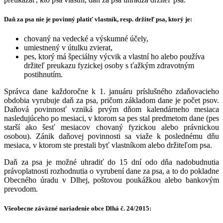
Daň za psa nie je povinný platiť vlastník, resp. držiteľ psa, ktorý je:
chovaný na vedecké a výskumné účely,
umiestnený v útulku zvierat,
pes, ktorý má špeciálny výcvik a vlastní ho alebo používa
držiteľ preukazu fyzickej osoby s ťažkým zdravotným
postihnutím.
Správca dane každoročne k 1. januáru príslušného zdaňovacieho
obdobia vyrubuje daň za psa, pričom základom dane je počet psov.
Daňová povinnosť vzniká prvým dňom kalendárneho mesiaca
nasledujúceho po mesiaci, v ktorom sa pes stal predmetom dane (pes
starší ako šesť mesiacov chovaný fyzickou alebo právnickou
osobou). Zánik daňovej povinnosti sa viaže k poslednému dňu
mesiaca, v ktorom ste prestali byť vlastníkom alebo držiteľom psa.
Daň za psa je možné uhradiť do 15 dní odo dňa nadobudnutia
právoplatnosti rozhodnutia o vyrubení dane za psa, a to do pokladne
Obecného úradu v Dlhej, poštovou poukážkou alebo bankovým
prevodom.
Všeobecne záväzné nariadenie obce Dlhá č. 24/2015: