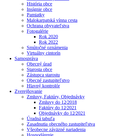
História obce
Insígnie obce
Pamiatky
Malokarpatská vínna cesta
Ochrana obyvateľstva
Fotogalérie
Rok 2020
Rok 2022
Smútočné oznámenia
Virtuálny cintorín
Samospráva
Obecný úrad
Starosta obce
Zástupca starostu
Obecné zastupiteľstvo
Hlavný kontrolór
Zverejňovanie
Zmluvy, Faktúry, Objednávky
Zmluvy do 12⁄2018
Faktúry do 12⁄2021
Objednávky do 12⁄2021
Úradná tabuľa
Zasadnutia obecného zastupiteľstva
Všeobecne záväzné nariadenia
Hospodárenie