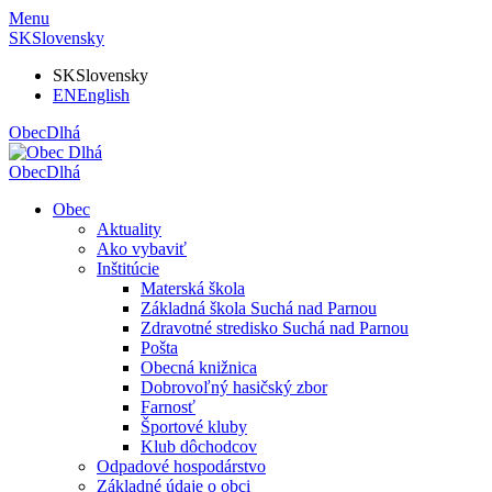
Menu
SK
Slovensky
SK
Slovensky
EN
English
Obec
Dlhá
Obec
Dlhá
Obec
Aktuality
Ako vybaviť
Inštitúcie
Materská škola
Základná škola Suchá nad Parnou
Zdravotné stredisko Suchá nad Parnou
Pošta
Obecná knižnica
Dobrovoľný hasičský zbor
Farnosť
Športové kluby
Klub dôchodcov
Odpadové hospodárstvo
Základné údaje o obci