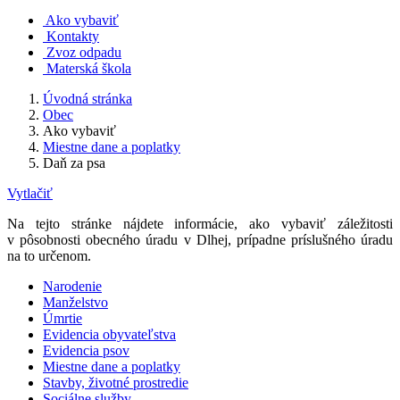
Ako vybaviť
Kontakty
Zvoz odpadu
Materská škola
Úvodná stránka
Obec
Ako vybaviť
Miestne dane a poplatky
Daň za psa
Vytlačiť
Na tejto stránke nájdete informácie, ako vybaviť záležitosti
v pôsobnosti obecného úradu v Dlhej, prípadne príslušného úradu
na to určenom.
Narodenie
Manželstvo
Úmrtie
Evidencia obyvateľstva
Evidencia psov
Miestne dane a poplatky
Stavby, životné prostredie
Sociálne služby