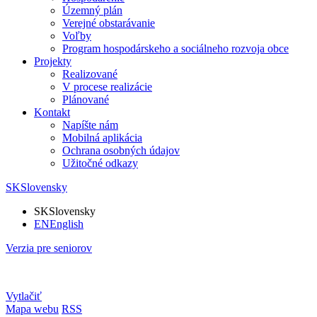
Územný plán
Verejné obstarávanie
Voľby
Program hospodárskeho a sociálneho rozvoja obce
Projekty
Realizované
V procese realizácie
Plánované
Kontakt
Napíšte nám
Mobilná aplikácia
Ochrana osobných údajov
Užitočné odkazy
SK
Slovensky
SK
Slovensky
EN
English
Verzia pre seniorov
Vytlačiť
Mapa webu
RSS