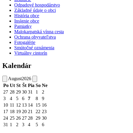
Odpadové hospodárstvo
Základné údaje o obci
História obce
Insígnie obce
Pamiatky
Malokarpatská vínna cesta
Ochrana obyvateľstva
Fotogalérie
Smútočné oznámenia
Virtuálny cintorín
Kalendár
August
2026
Po
Ut
St
Št
Pia
So
Ne
27
28
29
30
31
1
2
3
4
5
6
7
8
9
10
11
12
13
14
15
16
17
18
19
20
21
22
23
24
25
26
27
28
29
30
31
1
2
3
4
5
6