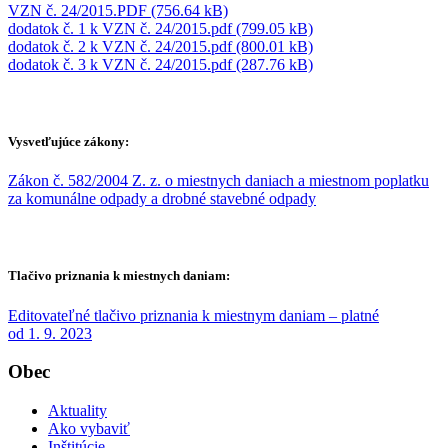
VZN č. 24/2015.PDF (756.64 kB)
dodatok č. 1 k VZN č. 24/2015.pdf (799.05 kB)
dodatok č. 2 k VZN č. 24/2015.pdf (800.01 kB)
dodatok č. 3 k VZN č. 24/2015.pdf (287.76 kB)
Vysvetľujúce zákony:
Zákon č. 582/2004 Z. z. o miestnych daniach a miestnom poplatku
za komunálne odpady a drobné stavebné odpady
Tlačivo priznania k miestnych daniam:
Editovateľné tlačivo priznania k miestnym daniam – platné
od 1. 9. 2023
Obec
Aktuality
Ako vybaviť
Inštitúcie