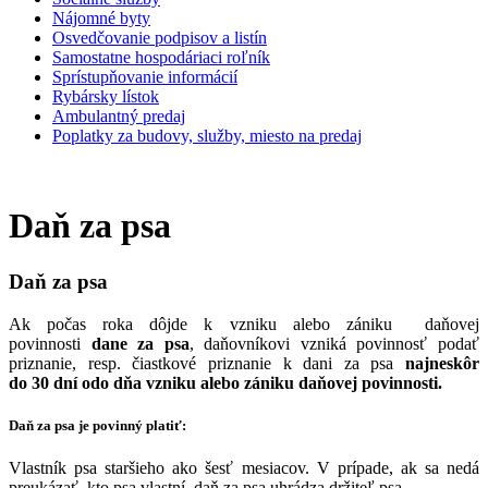
Nájomné byty
Osvedčovanie podpisov a listín
Samostatne hospodáriaci roľník
Sprístupňovanie informácií
Rybársky lístok
Ambulantný predaj
Poplatky za budovy, služby, miesto na predaj
Daň za psa
Daň za psa
Ak počas roka dôjde k vzniku alebo zániku daňovej
povinnosti
dane za psa
, daňovníkovi vzniká povinnosť podať
priznanie, resp. čiastkové priznanie k dani za psa
najneskôr
do 30 dní odo dňa vzniku alebo zániku daňovej povinnosti.
Daň za psa je povinný platiť:
Vlastník psa staršieho ako šesť mesiacov. V prípade, ak sa nedá
preukázať, kto psa vlastní, daň za psa uhrádza držiteľ psa.