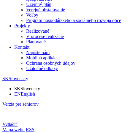
Územný plán
Verejné obstarávanie
Voľby
Program hospodárskeho a sociálneho rozvoja obce
Projekty
Realizované
V procese realizácie
Plánované
Kontakt
Napíšte nám
Mobilná aplikácia
Ochrana osobných údajov
Užitočné odkazy
SK
Slovensky
SK
Slovensky
EN
English
Verzia pre seniorov
Vytlačiť
Mapa webu
RSS