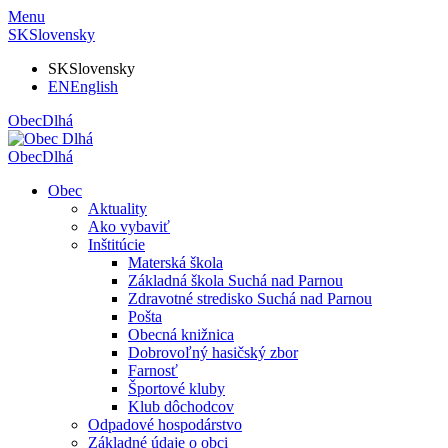
Menu
SK
Slovensky
SK
Slovensky
EN
English
Obec
Dlhá
Obec
Dlhá
Obec
Aktuality
Ako vybaviť
Inštitúcie
Materská škola
Základná škola Suchá nad Parnou
Zdravotné stredisko Suchá nad Parnou
Pošta
Obecná knižnica
Dobrovoľný hasičský zbor
Farnosť
Športové kluby
Klub dôchodcov
Odpadové hospodárstvo
Základné údaje o obci