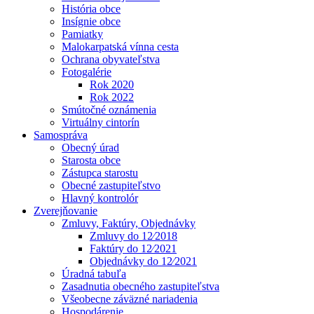
História obce
Insígnie obce
Pamiatky
Malokarpatská vínna cesta
Ochrana obyvateľstva
Fotogalérie
Rok 2020
Rok 2022
Smútočné oznámenia
Virtuálny cintorín
Samospráva
Obecný úrad
Starosta obce
Zástupca starostu
Obecné zastupiteľstvo
Hlavný kontrolór
Zverejňovanie
Zmluvy, Faktúry, Objednávky
Zmluvy do 12⁄2018
Faktúry do 12⁄2021
Objednávky do 12⁄2021
Úradná tabuľa
Zasadnutia obecného zastupiteľstva
Všeobecne záväzné nariadenia
Hospodárenie