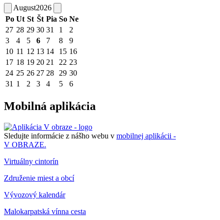
August
2026
Po
Ut
St
Št
Pia
So
Ne
27
28
29
30
31
1
2
3
4
5
6
7
8
9
10
11
12
13
14
15
16
17
18
19
20
21
22
23
24
25
26
27
28
29
30
31
1
2
3
4
5
6
Mobilná aplikácia
Sledujte informácie z nášho webu v
mobilnej aplikácii -
V OBRAZE.
Virtuálny cintorín
Združenie miest a obcí
Vývozový kalendár
Malokarpatská vínna cesta