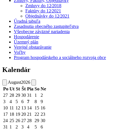
Zmluvy, Faktúry, Objednávky
Zmluvy do 12⁄2018
Faktúry do 12⁄2021
Objednávky do 12⁄2021
Úradná tabuľa
Zasadnutia obecného zastupiteľstva
Všeobecne záväzné nariadenia
Hospodárenie
Územný plán
Verejné obstarávanie
Voľby
Program hospodárskeho a sociálneho rozvoja obce
Kalendár
August
2026
Po
Ut
St
Št
Pia
So
Ne
27
28
29
30
31
1
2
3
4
5
6
7
8
9
10
11
12
13
14
15
16
17
18
19
20
21
22
23
24
25
26
27
28
29
30
31
1
2
3
4
5
6