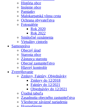
História obce
Insígnie obce
Pamiatky
Malokarpatská vínna cesta
Ochrana obyvateľstva
Fotogalérie
Rok 2020
Rok 2022
Smútočné oznámenia
Virtuálny cintorín
Samospráva
Obecný úrad
Starosta obce
Zástupca starostu
Obecné zastupiteľstvo
Hlavný kontrolór
Zverejňovanie
Zmluvy, Faktúry, Objednávky
Zmluvy do 12⁄2018
Faktúry do 12⁄2021
Objednávky do 12⁄2021
Úradná tabuľa
Zasadnutia obecného zastupiteľstva
Všeobecne záväzné nariadenia
Hospodárenie