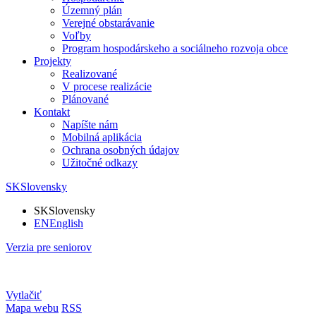
Územný plán
Verejné obstarávanie
Voľby
Program hospodárskeho a sociálneho rozvoja obce
Projekty
Realizované
V procese realizácie
Plánované
Kontakt
Napíšte nám
Mobilná aplikácia
Ochrana osobných údajov
Užitočné odkazy
SK
Slovensky
SK
Slovensky
EN
English
Verzia pre seniorov
Vytlačiť
Mapa webu
RSS