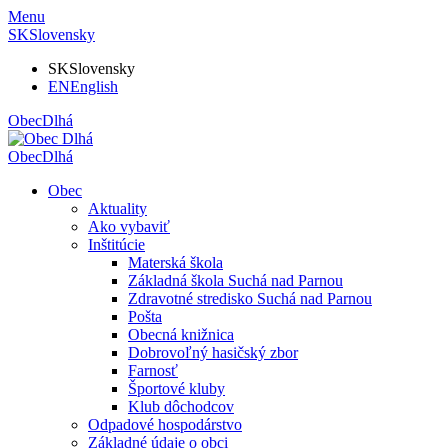
Menu
SK
Slovensky
SK
Slovensky
EN
English
Obec
Dlhá
Obec
Dlhá
Obec
Aktuality
Ako vybaviť
Inštitúcie
Materská škola
Základná škola Suchá nad Parnou
Zdravotné stredisko Suchá nad Parnou
Pošta
Obecná knižnica
Dobrovoľný hasičský zbor
Farnosť
Športové kluby
Klub dôchodcov
Odpadové hospodárstvo
Základné údaje o obci