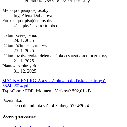
Nitrianska 7555/18, 92101 Piešťany
Meno podpisujúcej osoby:
Ing. Alena Dubanová
Funkcia podpisujúcej osoby:
zástupkyňa starostu obce
Dátum zverejnenia:
24. 1. 2025
Dátum účinnosti zmluvy:
25. 1. 2025
Dátum uzatvorenia/udelenia súhlasu s uzatvorením zmluvy:
21. 1. 2025
Platnosť zmluvy do:
31. 12. 2025
MAGNA ENERGIA a.s. - Zmluva o dodávke elektriny č.
5524_2024.pdf
Typ súboru: PDF dokument, Veľkosť: 592,01 kB
Poznámka:
cena dohodnutá v čl. 4 zmluvy 5524/2024
Zverejňovanie