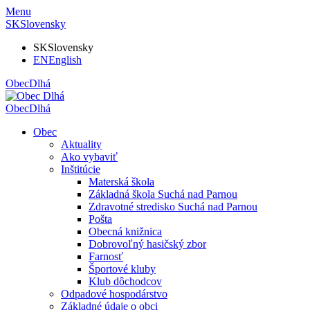
Menu
SK
Slovensky
SK
Slovensky
EN
English
Obec
Dlhá
Obec
Dlhá
Obec
Aktuality
Ako vybaviť
Inštitúcie
Materská škola
Základná škola Suchá nad Parnou
Zdravotné stredisko Suchá nad Parnou
Pošta
Obecná knižnica
Dobrovoľný hasičský zbor
Farnosť
Športové kluby
Klub dôchodcov
Odpadové hospodárstvo
Základné údaje o obci