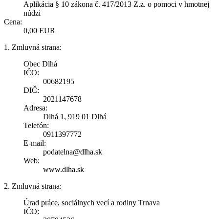
Aplikácia § 10 zákona č. 417/2013 Z.z. o pomoci v hmotnej
núdzi
Cena:
0,00 EUR
1. Zmluvná strana:
Obec Dlhá
IČO:
00682195
DIČ:
2021147678
Adresa:
Dlhá 1, 919 01 Dlhá
Telefón:
0911397772
E-mail:
podatelna@dlha.sk
Web:
www.dlha.sk
2. Zmluvná strana:
Úrad práce, sociálnych vecí a rodiny Trnava
IČO: