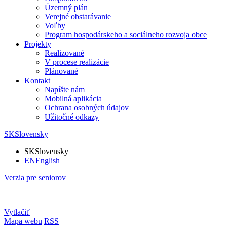
Územný plán
Verejné obstarávanie
Voľby
Program hospodárskeho a sociálneho rozvoja obce
Projekty
Realizované
V procese realizácie
Plánované
Kontakt
Napíšte nám
Mobilná aplikácia
Ochrana osobných údajov
Užitočné odkazy
SK
Slovensky
SK
Slovensky
EN
English
Verzia pre seniorov
Vytlačiť
Mapa webu
RSS