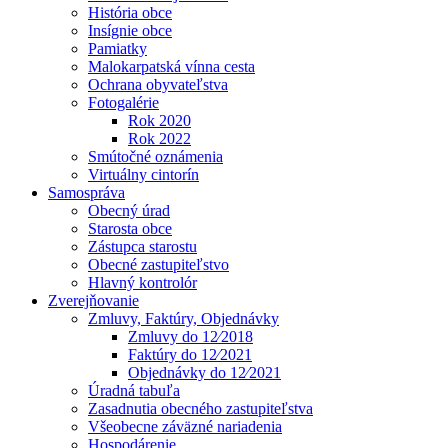
História obce
Insígnie obce
Pamiatky
Malokarpatská vínna cesta
Ochrana obyvateľstva
Fotogalérie
Rok 2020
Rok 2022
Smútočné oznámenia
Virtuálny cintorín
Samospráva
Obecný úrad
Starosta obce
Zástupca starostu
Obecné zastupiteľstvo
Hlavný kontrolór
Zverejňovanie
Zmluvy, Faktúry, Objednávky
Zmluvy do 12⁄2018
Faktúry do 12⁄2021
Objednávky do 12⁄2021
Úradná tabuľa
Zasadnutia obecného zastupiteľstva
Všeobecne záväzné nariadenia
Hospodárenie