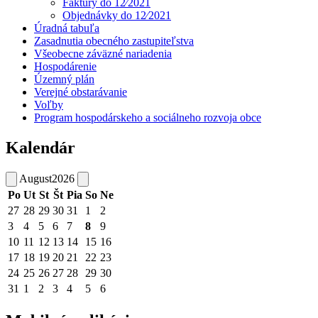
Faktúry do 12⁄2021
Objednávky do 12⁄2021
Úradná tabuľa
Zasadnutia obecného zastupiteľstva
Všeobecne záväzné nariadenia
Hospodárenie
Územný plán
Verejné obstarávanie
Voľby
Program hospodárskeho a sociálneho rozvoja obce
Kalendár
August
2026
Po
Ut
St
Št
Pia
So
Ne
27
28
29
30
31
1
2
3
4
5
6
7
8
9
10
11
12
13
14
15
16
17
18
19
20
21
22
23
24
25
26
27
28
29
30
31
1
2
3
4
5
6