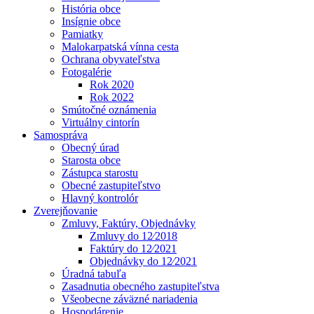
História obce
Insígnie obce
Pamiatky
Malokarpatská vínna cesta
Ochrana obyvateľstva
Fotogalérie
Rok 2020
Rok 2022
Smútočné oznámenia
Virtuálny cintorín
Samospráva
Obecný úrad
Starosta obce
Zástupca starostu
Obecné zastupiteľstvo
Hlavný kontrolór
Zverejňovanie
Zmluvy, Faktúry, Objednávky
Zmluvy do 12⁄2018
Faktúry do 12⁄2021
Objednávky do 12⁄2021
Úradná tabuľa
Zasadnutia obecného zastupiteľstva
Všeobecne záväzné nariadenia
Hospodárenie