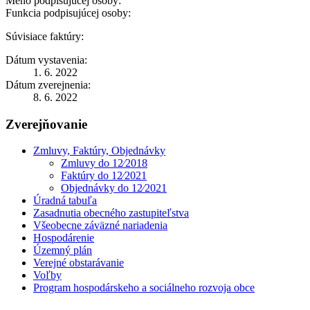
Meno podpisujúcej osoby:
Funkcia podpisujúcej osoby:
Súvisiace faktúry:
Dátum vystavenia:
1. 6. 2022
Dátum zverejnenia:
8. 6. 2022
Zverejňovanie
Zmluvy, Faktúry, Objednávky
Zmluvy do 12⁄2018
Faktúry do 12⁄2021
Objednávky do 12⁄2021
Úradná tabuľa
Zasadnutia obecného zastupiteľstva
Všeobecne záväzné nariadenia
Hospodárenie
Územný plán
Verejné obstarávanie
Voľby
Program hospodárskeho a sociálneho rozvoja obce