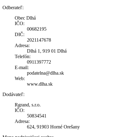
Odberateľ:
Obec Dlhá
IČO:
00682195
DIČ:
2021147678
Adresa:
Dlhá 1, 919 01 Dlhá
Telefón:
0911397772
E-mail:
podatelna@dlha.sk
Web:
www.dlha.sk
Dodávateľ:
Rgrand, s.r.o.
IČO:
50834541
Adresa:
624, 91903 Horné Orešany