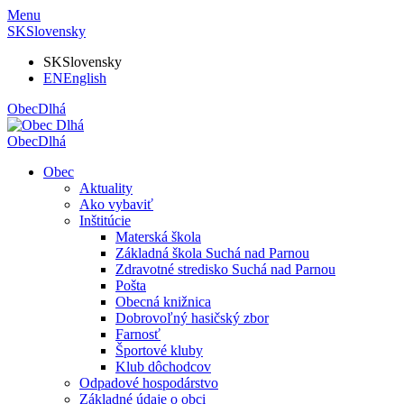
Menu
SK
Slovensky
SK
Slovensky
EN
English
Obec
Dlhá
Obec
Dlhá
Obec
Aktuality
Ako vybaviť
Inštitúcie
Materská škola
Základná škola Suchá nad Parnou
Zdravotné stredisko Suchá nad Parnou
Pošta
Obecná knižnica
Dobrovoľný hasičský zbor
Farnosť
Športové kluby
Klub dôchodcov
Odpadové hospodárstvo
Základné údaje o obci