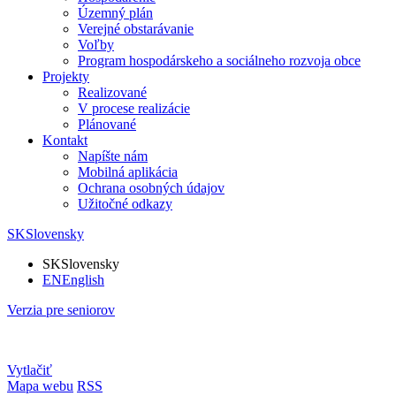
Územný plán
Verejné obstarávanie
Voľby
Program hospodárskeho a sociálneho rozvoja obce
Projekty
Realizované
V procese realizácie
Plánované
Kontakt
Napíšte nám
Mobilná aplikácia
Ochrana osobných údajov
Užitočné odkazy
SK
Slovensky
SK
Slovensky
EN
English
Verzia pre seniorov
Vytlačiť
Mapa webu
RSS