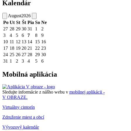
Kalendár
August
2026
Po
Ut
St
Št
Pia
So
Ne
27
28
29
30
31
1
2
3
4
5
6
7
8
9
10
11
12
13
14
15
16
17
18
19
20
21
22
23
24
25
26
27
28
29
30
31
1
2
3
4
5
6
Mobilná aplikácia
Sledujte informácie z nášho webu v
mobilnej aplikácii -
V OBRAZE.
Virtuálny cintorín
Združenie miest a obcí
Vývozový kalendár