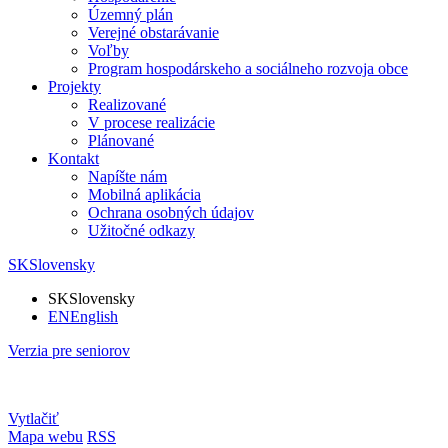
Územný plán
Verejné obstarávanie
Voľby
Program hospodárskeho a sociálneho rozvoja obce
Projekty
Realizované
V procese realizácie
Plánované
Kontakt
Napíšte nám
Mobilná aplikácia
Ochrana osobných údajov
Užitočné odkazy
SK
Slovensky
SK
Slovensky
EN
English
Verzia pre seniorov
Vytlačiť
Mapa webu
RSS