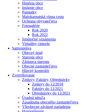
História obce
Insígnie obce
Pamiatky
Malokarpatská vínna cesta
Ochrana obyvateľstva
Fotogalérie
Rok 2020
Rok 2022
Smútočné oznámenia
Virtuálny cintorín
Samospráva
Obecný úrad
Starosta obce
Zástupca starostu
Obecné zastupiteľstvo
Hlavný kontrolór
Zverejňovanie
Zmluvy, Faktúry, Objednávky
Zmluvy do 12⁄2018
Faktúry do 12⁄2021
Objednávky do 12⁄2021
Úradná tabuľa
Zasadnutia obecného zastupiteľstva
Všeobecne záväzné nariadenia
Hospodárenie