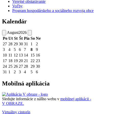
Verejné obstarávanie
Voľby
Program hospodárskeho a sociálneho rozvoja obce
Kalendár
August
2026
Po
Ut
St
Št
Pia
So
Ne
27
28
29
30
31
1
2
3
4
5
6
7
8
9
10
11
12
13
14
15
16
17
18
19
20
21
22
23
24
25
26
27
28
29
30
31
1
2
3
4
5
6
Mobilná aplikácia
Sledujte informácie z nášho webu v
mobilnej aplikácii -
V OBRAZE.
Virtuálny cintorín