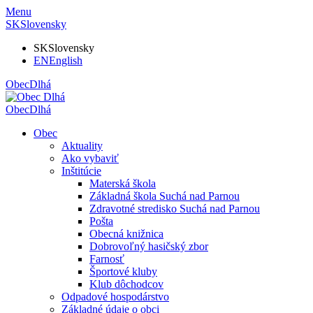
Menu
SK
Slovensky
SK
Slovensky
EN
English
Obec
Dlhá
Obec
Dlhá
Obec
Aktuality
Ako vybaviť
Inštitúcie
Materská škola
Základná škola Suchá nad Parnou
Zdravotné stredisko Suchá nad Parnou
Pošta
Obecná knižnica
Dobrovoľný hasičský zbor
Farnosť
Športové kluby
Klub dôchodcov
Odpadové hospodárstvo
Základné údaje o obci