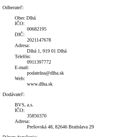
Odberateľ:
Obec Dlhá
IČO:
00682195
DIČ:
2021147678
Adresa:
Dlhá 1, 919 01 Dlhá
Telefón:
0911397772
E-mail:
podatelna@dlha.sk
Web:
www.dlha.sk
Dodávateľ:
BVS, a.s.
IČO:
35850370
Adresa:
Prešovská 48, 82646 Bratislava 29