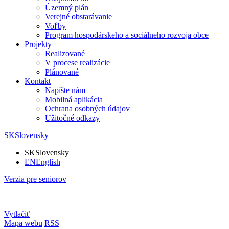
Územný plán
Verejné obstarávanie
Voľby
Program hospodárskeho a sociálneho rozvoja obce
Projekty
Realizované
V procese realizácie
Plánované
Kontakt
Napíšte nám
Mobilná aplikácia
Ochrana osobných údajov
Užitočné odkazy
SK
Slovensky
SK
Slovensky
EN
English
Verzia pre seniorov
Vytlačiť
Mapa webu
RSS