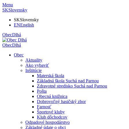
Menu
SK
Slovensky
SK
Slovensky
EN
English
Obec
Dlhá
Obec
Dlhá
Obec
Aktuality
Ako vybaviť
Inštitúcie
Materská škola
Základná škola Suchá nad Parnou
Zdravotné stredisko Suchá nad Parnou
Pošta
Obecná knižnica
Dobrovoľný hasičský zbor
Farnosť
Športové kluby
Klub dôchodcov
Odpadové hospodárstvo
Základné údaje o obci