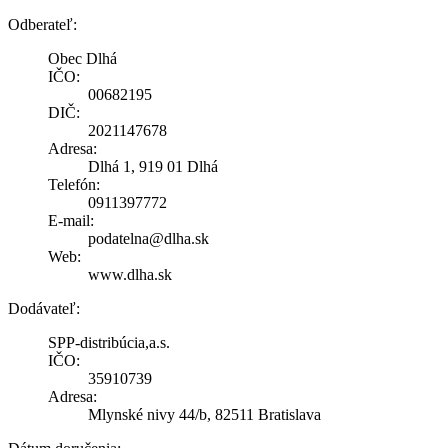
Odberateľ:
Obec Dlhá
IČO:
00682195
DIČ:
2021147678
Adresa:
Dlhá 1, 919 01 Dlhá
Telefón:
0911397772
E-mail:
podatelna@dlha.sk
Web:
www.dlha.sk
Dodávateľ:
SPP-distribúcia,a.s.
IČO:
35910739
Adresa:
Mlynské nivy 44/b, 82511 Bratislava