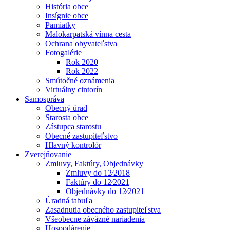
História obce
Insígnie obce
Pamiatky
Malokarpatská vínna cesta
Ochrana obyvateľstva
Fotogalérie
Rok 2020
Rok 2022
Smútočné oznámenia
Virtuálny cintorín
Samospráva
Obecný úrad
Starosta obce
Zástupca starostu
Obecné zastupiteľstvo
Hlavný kontrolór
Zverejňovanie
Zmluvy, Faktúry, Objednávky
Zmluvy do 12⁄2018
Faktúry do 12⁄2021
Objednávky do 12⁄2021
Úradná tabuľa
Zasadnutia obecného zastupiteľstva
Všeobecne záväzné nariadenia
Hospodárenie