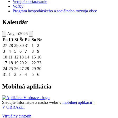
Verejné obstarávanie
Voľby
Program hospodárskeho a sociálneho rozvoja obce
Kalendár
August
2026
Po
Ut
St
Št
Pia
So
Ne
27
28
29
30
31
1
2
3
4
5
6
7
8
9
10
11
12
13
14
15
16
17
18
19
20
21
22
23
24
25
26
27
28
29
30
31
1
2
3
4
5
6
Mobilná aplikácia
Sledujte informácie z nášho webu v
mobilnej aplikácii -
V OBRAZE.
Virtuálny cintorín