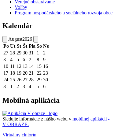
Verejné obstarávanie
Voľby
Program hospodárskeho a sociálneho rozvoja obce
Kalendár
August
2026
Po
Ut
St
Št
Pia
So
Ne
27
28
29
30
31
1
2
3
4
5
6
7
8
9
10
11
12
13
14
15
16
17
18
19
20
21
22
23
24
25
26
27
28
29
30
31
1
2
3
4
5
6
Mobilná aplikácia
Sledujte informácie z nášho webu v
mobilnej aplikácii -
V OBRAZE.
Virtuálny cintorín