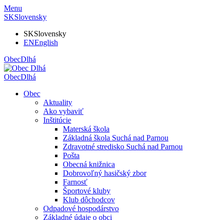
Menu
SK
Slovensky
SK
Slovensky
EN
English
Obec
Dlhá
Obec
Dlhá
Obec
Aktuality
Ako vybaviť
Inštitúcie
Materská škola
Základná škola Suchá nad Parnou
Zdravotné stredisko Suchá nad Parnou
Pošta
Obecná knižnica
Dobrovoľný hasičský zbor
Farnosť
Športové kluby
Klub dôchodcov
Odpadové hospodárstvo
Základné údaje o obci