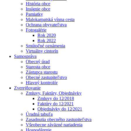
História obce
Insígnie obce
Pamiatky
Malokarpatská vínna cesta
Ochrana obyvateľstva
Fotogalérie
Rok 2020
Rok 2022
Smútočné oznámenia
Virtuálny cintorín
Samospráva
Obecný úrad
Starosta obce
Zástupca starostu
Obecné zastupiteľstvo
Hlavný kontrolór
Zverejňovanie
Zmluvy, Faktúry, Objednávky
Zmluvy do 12⁄2018
Faktúry do 12⁄2021
Objednávky do 12⁄2021
Úradná tabuľa
Zasadnutia obecného zastupiteľstva
Všeobecne záväzné nariadenia
Hospodárenie