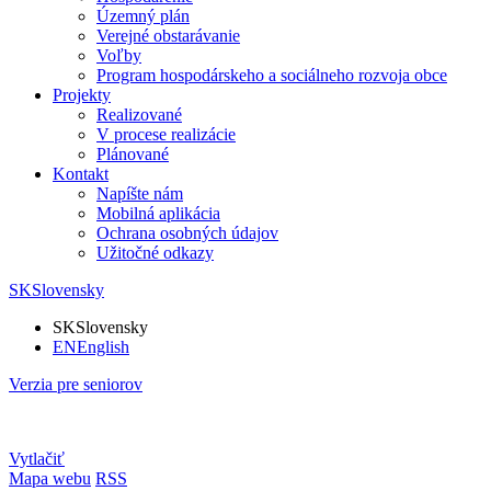
Územný plán
Verejné obstarávanie
Voľby
Program hospodárskeho a sociálneho rozvoja obce
Projekty
Realizované
V procese realizácie
Plánované
Kontakt
Napíšte nám
Mobilná aplikácia
Ochrana osobných údajov
Užitočné odkazy
SK
Slovensky
SK
Slovensky
EN
English
Verzia pre seniorov
Vytlačiť
Mapa webu
RSS