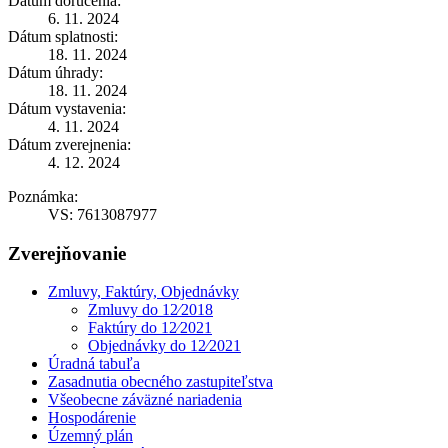
Dátum doručenia:
6. 11. 2024
Dátum splatnosti:
18. 11. 2024
Dátum úhrady:
18. 11. 2024
Dátum vystavenia:
4. 11. 2024
Dátum zverejnenia:
4. 12. 2024
Poznámka:
VS: 7613087977
Zverejňovanie
Zmluvy, Faktúry, Objednávky
Zmluvy do 12⁄2018
Faktúry do 12⁄2021
Objednávky do 12⁄2021
Úradná tabuľa
Zasadnutia obecného zastupiteľstva
Všeobecne záväzné nariadenia
Hospodárenie
Územný plán