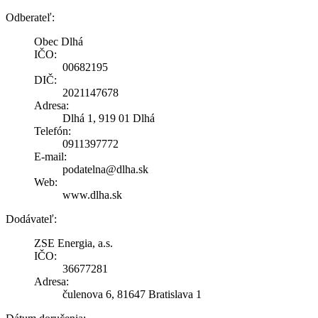
Odberateľ:
Obec Dlhá
IČO:
00682195
DIČ:
2021147678
Adresa:
Dlhá 1, 919 01 Dlhá
Telefón:
0911397772
E-mail:
podatelna@dlha.sk
Web:
www.dlha.sk
Dodávateľ:
ZSE Energia, a.s.
IČO:
36677281
Adresa:
čulenova 6, 81647 Bratislava 1