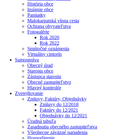
História obce
Insígnie obce
Pamiatky
Malokarpatská vínna cesta
Ochrana obyvateľstva
Fotogalérie
Rok 2020
Rok 2022
Smútočné oznámenia
Virtuálny cintorín
Samospráva
Obecný úrad
Starosta obce
Zástupca starostu
Obecné zastupiteľstvo
Hlavný kontrolór
Zverejňovanie
Zmluvy, Faktúry, Objednávky
Zmluvy do 12⁄2018
Faktúry do 12⁄2021
Objednávky do 12⁄2021
Úradná tabuľa
Zasadnutia obecného zastupiteľstva
Všeobecne záväzné nariadenia
Hospodárenie