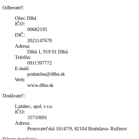
Odberateľ:
Obec Dlhá
IČO:
00682195
DIČ:
2021147678
Adresa:
Dlhá 1, 919 01 Dlhá
Telefón:
0911397772
E-mail:
podatelna@dlha.sk
Web:
www.dlha.sk
Dodávateľ:
Lamitec, spol. s r.o.
IČO:
35710691
Adresa:
Pestovateľská 16147/9, 82104 Bratislava- Ružinov