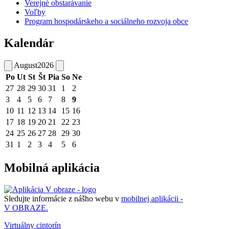
Verejné obstarávanie
Voľby
Program hospodárskeho a sociálneho rozvoja obce
Kalendár
August
2026
Po
Ut
St
Št
Pia
So
Ne
27
28
29
30
31
1
2
3
4
5
6
7
8
9
10
11
12
13
14
15
16
17
18
19
20
21
22
23
24
25
26
27
28
29
30
31
1
2
3
4
5
6
Mobilná aplikácia
Sledujte informácie z nášho webu v
mobilnej aplikácii -
V OBRAZE.
Virtuálny cintorín