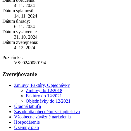
Dátum doručenia:
4. 11. 2024
Dátum splatnosti:
14. 11. 2024
Dátum úhrady:
6. 11. 2024
Dátum vystavenia:
31. 10. 2024
Dátum zverejnenia:
4. 12. 2024
Poznámka:
VS: 0240089194
Zverejňovanie
Zmluvy, Faktúry, Objednávky
Zmluvy do 12⁄2018
Faktúry do 12⁄2021
Objednávky do 12⁄2021
Úradná tabuľa
Zasadnutia obecného zastupiteľstva
Všeobecne záväzné nariadenia
Hospodárenie
Územný plán