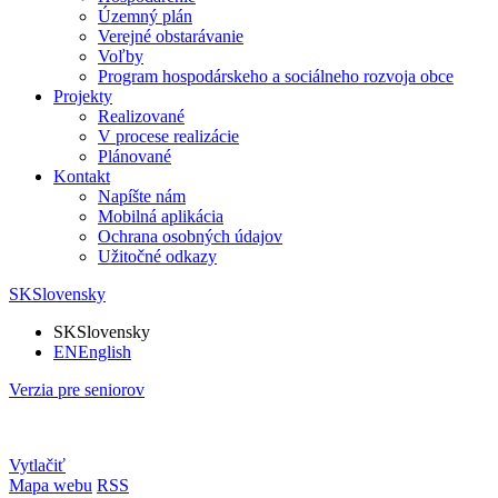
Územný plán
Verejné obstarávanie
Voľby
Program hospodárskeho a sociálneho rozvoja obce
Projekty
Realizované
V procese realizácie
Plánované
Kontakt
Napíšte nám
Mobilná aplikácia
Ochrana osobných údajov
Užitočné odkazy
SK
Slovensky
SK
Slovensky
EN
English
Verzia pre seniorov
Vytlačiť
Mapa webu
RSS