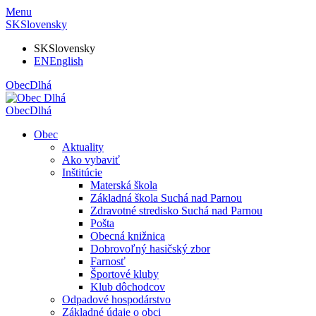
Menu
SK
Slovensky
SK
Slovensky
EN
English
Obec
Dlhá
Obec
Dlhá
Obec
Aktuality
Ako vybaviť
Inštitúcie
Materská škola
Základná škola Suchá nad Parnou
Zdravotné stredisko Suchá nad Parnou
Pošta
Obecná knižnica
Dobrovoľný hasičský zbor
Farnosť
Športové kluby
Klub dôchodcov
Odpadové hospodárstvo
Základné údaje o obci