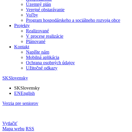
Územný plán
Verejné obstarávanie
Voľby
Program hospodárskeho a sociálneho rozvoja obce
Projekty
Realizované
V procese realizácie
Plánované
Kontakt
Napíšte nám
Mobilná aplikácia
Ochrana osobných údajov
Užitočné odkazy
SK
Slovensky
SK
Slovensky
EN
English
Verzia pre seniorov
Vytlačiť
Mapa webu
RSS