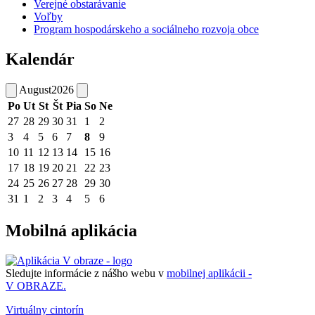
Verejné obstarávanie
Voľby
Program hospodárskeho a sociálneho rozvoja obce
Kalendár
August
2026
Po
Ut
St
Št
Pia
So
Ne
27
28
29
30
31
1
2
3
4
5
6
7
8
9
10
11
12
13
14
15
16
17
18
19
20
21
22
23
24
25
26
27
28
29
30
31
1
2
3
4
5
6
Mobilná aplikácia
Sledujte informácie z nášho webu v
mobilnej aplikácii -
V OBRAZE.
Virtuálny cintorín