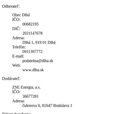
Odberateľ:
Obec Dlhá
IČO:
00682195
DIČ:
2021147678
Adresa:
Dlhá 1, 919 01 Dlhá
Telefón:
0911397772
E-mail:
podatelna@dlha.sk
Web:
www.dlha.sk
Dodávateľ:
ZSE Energia, a.s.
IČO:
36677281
Adresa:
čulenova 6, 81647 Bratislava 1