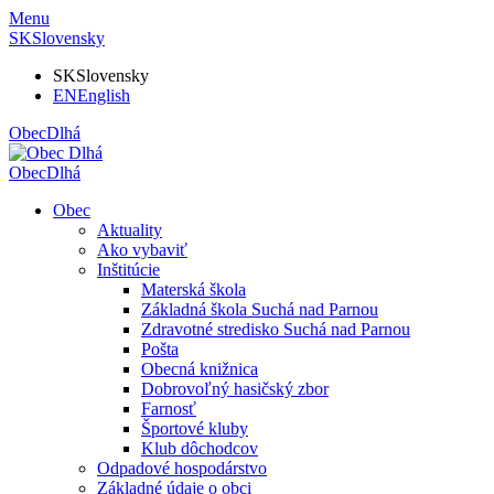
Menu
SK
Slovensky
SK
Slovensky
EN
English
Obec
Dlhá
Obec
Dlhá
Obec
Aktuality
Ako vybaviť
Inštitúcie
Materská škola
Základná škola Suchá nad Parnou
Zdravotné stredisko Suchá nad Parnou
Pošta
Obecná knižnica
Dobrovoľný hasičský zbor
Farnosť
Športové kluby
Klub dôchodcov
Odpadové hospodárstvo
Základné údaje o obci