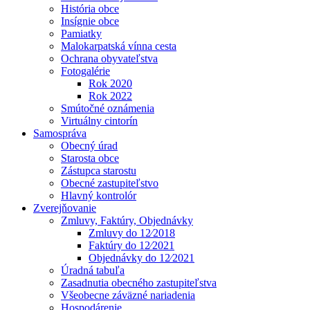
História obce
Insígnie obce
Pamiatky
Malokarpatská vínna cesta
Ochrana obyvateľstva
Fotogalérie
Rok 2020
Rok 2022
Smútočné oznámenia
Virtuálny cintorín
Samospráva
Obecný úrad
Starosta obce
Zástupca starostu
Obecné zastupiteľstvo
Hlavný kontrolór
Zverejňovanie
Zmluvy, Faktúry, Objednávky
Zmluvy do 12⁄2018
Faktúry do 12⁄2021
Objednávky do 12⁄2021
Úradná tabuľa
Zasadnutia obecného zastupiteľstva
Všeobecne záväzné nariadenia
Hospodárenie