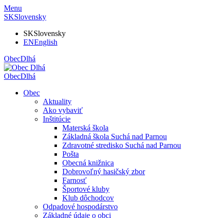
Menu
SK
Slovensky
SK
Slovensky
EN
English
Obec
Dlhá
Obec
Dlhá
Obec
Aktuality
Ako vybaviť
Inštitúcie
Materská škola
Základná škola Suchá nad Parnou
Zdravotné stredisko Suchá nad Parnou
Pošta
Obecná knižnica
Dobrovoľný hasičský zbor
Farnosť
Športové kluby
Klub dôchodcov
Odpadové hospodárstvo
Základné údaje o obci