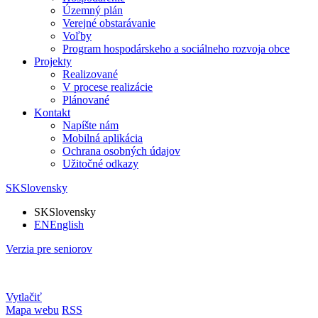
Územný plán
Verejné obstarávanie
Voľby
Program hospodárskeho a sociálneho rozvoja obce
Projekty
Realizované
V procese realizácie
Plánované
Kontakt
Napíšte nám
Mobilná aplikácia
Ochrana osobných údajov
Užitočné odkazy
SK
Slovensky
SK
Slovensky
EN
English
Verzia pre seniorov
Vytlačiť
Mapa webu
RSS