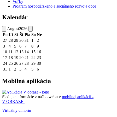
Voľby
Program hospodárskeho a sociálneho rozvoja obce
Kalendár
August
2026
Po
Ut
St
Št
Pia
So
Ne
27
28
29
30
31
1
2
3
4
5
6
7
8
9
10
11
12
13
14
15
16
17
18
19
20
21
22
23
24
25
26
27
28
29
30
31
1
2
3
4
5
6
Mobilná aplikácia
Sledujte informácie z nášho webu v
mobilnej aplikácii -
V OBRAZE.
Virtuálny cintorín