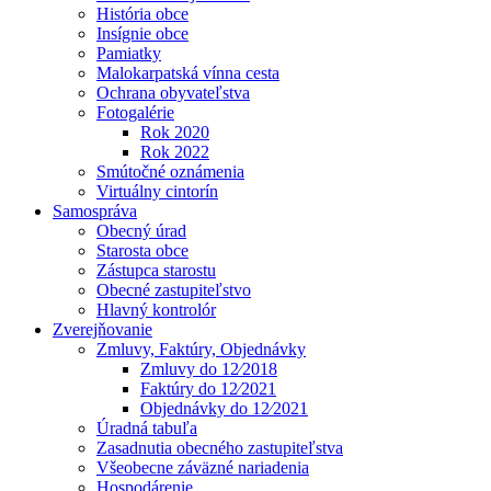
História obce
Insígnie obce
Pamiatky
Malokarpatská vínna cesta
Ochrana obyvateľstva
Fotogalérie
Rok 2020
Rok 2022
Smútočné oznámenia
Virtuálny cintorín
Samospráva
Obecný úrad
Starosta obce
Zástupca starostu
Obecné zastupiteľstvo
Hlavný kontrolór
Zverejňovanie
Zmluvy, Faktúry, Objednávky
Zmluvy do 12⁄2018
Faktúry do 12⁄2021
Objednávky do 12⁄2021
Úradná tabuľa
Zasadnutia obecného zastupiteľstva
Všeobecne záväzné nariadenia
Hospodárenie