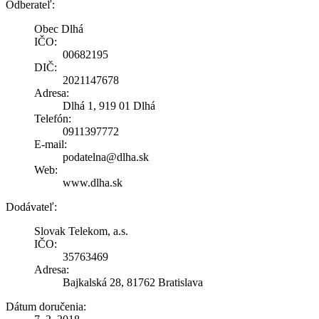
Odberateľ:
Obec Dlhá
IČO:
00682195
DIČ:
2021147678
Adresa:
Dlhá 1, 919 01 Dlhá
Telefón:
0911397772
E-mail:
podatelna@dlha.sk
Web:
www.dlha.sk
Dodávateľ:
Slovak Telekom, a.s.
IČO:
35763469
Adresa:
Bajkalská 28, 81762 Bratislava
Dátum doručenia: