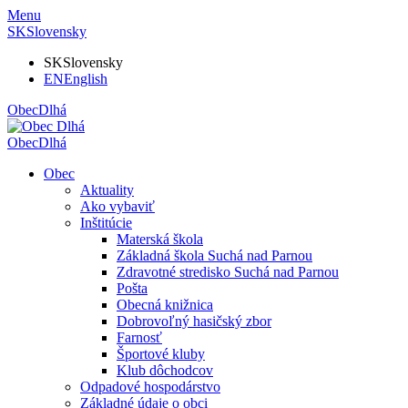
Menu
SK
Slovensky
SK
Slovensky
EN
English
Obec
Dlhá
Obec
Dlhá
Obec
Aktuality
Ako vybaviť
Inštitúcie
Materská škola
Základná škola Suchá nad Parnou
Zdravotné stredisko Suchá nad Parnou
Pošta
Obecná knižnica
Dobrovoľný hasičský zbor
Farnosť
Športové kluby
Klub dôchodcov
Odpadové hospodárstvo
Základné údaje o obci