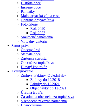
História obce
Insígnie obce
Pamiatky
Malokarpatská vínna cesta
Ochrana obyvateľstva
Fotogalérie
Rok 2020
Rok 2022
Smútočné oznámenia
Virtuálny cintorín
Samospráva
Obecný úrad
Starosta obce
Zástupca starostu
Obecné zastupiteľstvo
Hlavný kontrolór
Zverejňovanie
Zmluvy, Faktúry, Objednávky
Zmluvy do 12⁄2018
Faktúry do 12⁄2021
Objednávky do 12⁄2021
Úradná tabuľa
Zasadnutia obecného zastupiteľstva
Všeobecne záväzné nariadenia
Hospodárenie