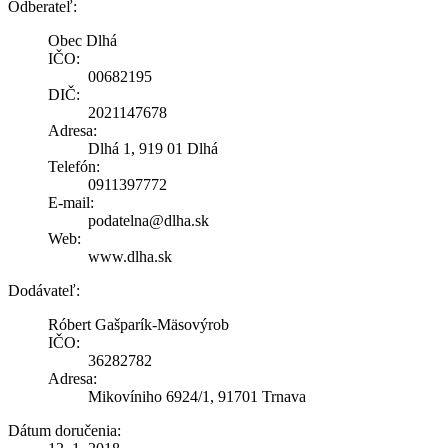
Odberateľ:
Obec Dlhá
IČO:
00682195
DIČ:
2021147678
Adresa:
Dlhá 1, 919 01 Dlhá
Telefón:
0911397772
E-mail:
podatelna@dlha.sk
Web:
www.dlha.sk
Dodávateľ:
Róbert Gašparík-Mäsovýrob
IČO:
36282782
Adresa:
Mikovíniho 6924/1, 91701 Trnava
Dátum doručenia: