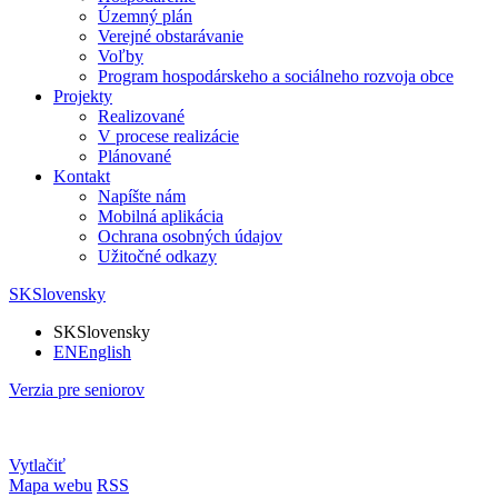
Územný plán
Verejné obstarávanie
Voľby
Program hospodárskeho a sociálneho rozvoja obce
Projekty
Realizované
V procese realizácie
Plánované
Kontakt
Napíšte nám
Mobilná aplikácia
Ochrana osobných údajov
Užitočné odkazy
SK
Slovensky
SK
Slovensky
EN
English
Verzia pre seniorov
Vytlačiť
Mapa webu
RSS