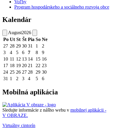
Voľby
Program hospodárskeho a sociálneho rozvoja obce
Kalendár
August
2026
Po
Ut
St
Št
Pia
So
Ne
27
28
29
30
31
1
2
3
4
5
6
7
8
9
10
11
12
13
14
15
16
17
18
19
20
21
22
23
24
25
26
27
28
29
30
31
1
2
3
4
5
6
Mobilná aplikácia
Sledujte informácie z nášho webu v
mobilnej aplikácii -
V OBRAZE.
Virtuálny cintorín