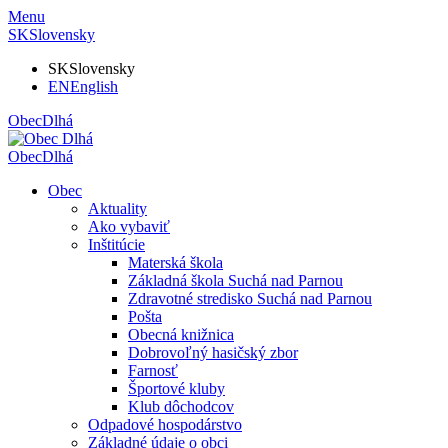
Menu
SK
Slovensky
SK
Slovensky
EN
English
Obec
Dlhá
Obec
Dlhá
Obec
Aktuality
Ako vybaviť
Inštitúcie
Materská škola
Základná škola Suchá nad Parnou
Zdravotné stredisko Suchá nad Parnou
Pošta
Obecná knižnica
Dobrovoľný hasičský zbor
Farnosť
Športové kluby
Klub dôchodcov
Odpadové hospodárstvo
Základné údaje o obci