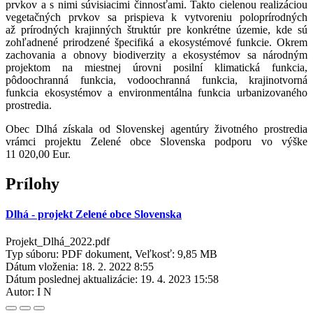
prvkov a s nimi súvisiacimi činnosťami. Takto cielenou realizáciou
vegetačných prvkov sa prispieva k vytvoreniu poloprírodných
až prírodných krajinných štruktúr pre konkrétne územie, kde sú
zohľadnené prirodzené špecifiká a ekosystémové funkcie. Okrem
zachovania a obnovy biodiverzity a ekosystémov sa národným
projektom na miestnej úrovni posilní klimatická funkcia,
pôdoochranná funkcia, vodoochranná funkcia, krajinotvorná
funkcia ekosystémov a environmentálna funkcia urbanizovaného
prostredia.
Obec Dlhá získala od Slovenskej agentúry životného prostredia
vrámci projektu Zelené obce Slovenska podporu vo výške
11 020,00 Eur.
Prílohy
Dlhá - projekt Zelené obce Slovenska
Projekt_Dlhá_2022.pdf
Typ súboru: PDF dokument, Veľkosť: 9,85 MB
Dátum vloženia:
18. 2. 2022 8:55
Dátum poslednej aktualizácie:
19. 4. 2023 15:58
Autor:
I N