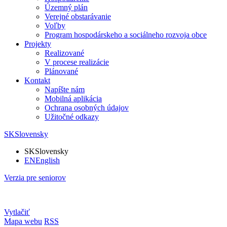
Územný plán
Verejné obstarávanie
Voľby
Program hospodárskeho a sociálneho rozvoja obce
Projekty
Realizované
V procese realizácie
Plánované
Kontakt
Napíšte nám
Mobilná aplikácia
Ochrana osobných údajov
Užitočné odkazy
SK
Slovensky
SK
Slovensky
EN
English
Verzia pre seniorov
Vytlačiť
Mapa webu
RSS