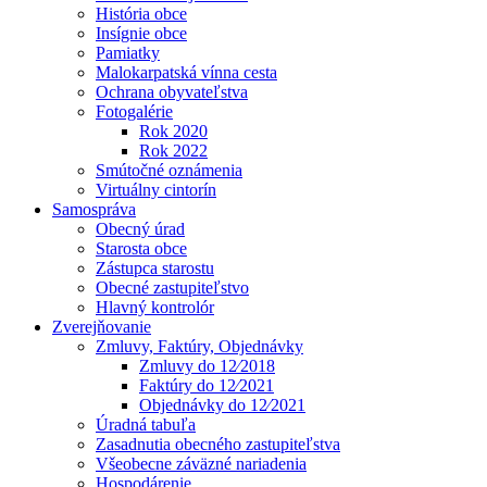
História obce
Insígnie obce
Pamiatky
Malokarpatská vínna cesta
Ochrana obyvateľstva
Fotogalérie
Rok 2020
Rok 2022
Smútočné oznámenia
Virtuálny cintorín
Samospráva
Obecný úrad
Starosta obce
Zástupca starostu
Obecné zastupiteľstvo
Hlavný kontrolór
Zverejňovanie
Zmluvy, Faktúry, Objednávky
Zmluvy do 12⁄2018
Faktúry do 12⁄2021
Objednávky do 12⁄2021
Úradná tabuľa
Zasadnutia obecného zastupiteľstva
Všeobecne záväzné nariadenia
Hospodárenie