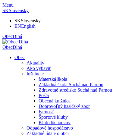
Menu
SK
Slovensky
SK
Slovensky
EN
English
Obec
Dlhá
Obec
Dlhá
Obec
Aktuality
Ako vybaviť
Inštitúcie
Materská škola
Základná škola Suchá nad Parnou
Zdravotné stredisko Suchá nad Parnou
Pošta
Obecná knižnica
Dobrovoľný hasičský zbor
Farnosť
Športové kluby
Klub dôchodcov
Odpadové hospodárstvo
Základné údaje o obci