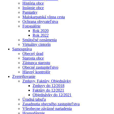
História obce
Insígnie obce
Pamiatky
Malokarpatská vínna cesta
Ochrana obyvateľstva
Fotogalérie
Rok 2020
Rok 2022
Smútočné oznámenia
Virtuálny cintorín
Samospráva
Obecný úrad
Starosta obce
Zástupca starostu
Obecné zastupiteľstvo
Hlavný kontrolór
Zverejňovanie
Zmluvy, Faktúry, Objednávky
Zmluvy do 12⁄2018
Faktúry do 12⁄2021
Objednávky do 12⁄2021
Úradná tabuľa
Zasadnutia obecného zastupiteľstva
Všeobecne záväzné nariadenia
Hospodárenie