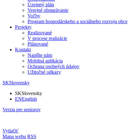
Územný plán
Verejné obstarávanie
Voľby
Program hospodárskeho a sociálneho rozvoja obce
Projekty
Realizované
V procese realizácie
Plánované
Kontakt
Napíšte nám
Mobilná aplikácia
Ochrana osobných údajov
Užitočné odkazy
SK
Slovensky
SK
Slovensky
EN
English
Verzia pre seniorov
Vytlačiť
Mapa webu
RSS