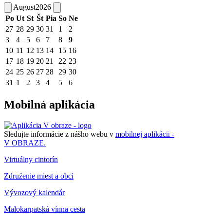
August
2026
Po
Ut
St
Št
Pia
So
Ne
27
28
29
30
31
1
2
3
4
5
6
7
8
9
10
11
12
13
14
15
16
17
18
19
20
21
22
23
24
25
26
27
28
29
30
31
1
2
3
4
5
6
Mobilná aplikácia
Sledujte informácie z nášho webu v
mobilnej aplikácii -
V OBRAZE.
Virtuálny cintorín
Združenie miest a obcí
Vývozový kalendár
Malokarpatská vínna cesta