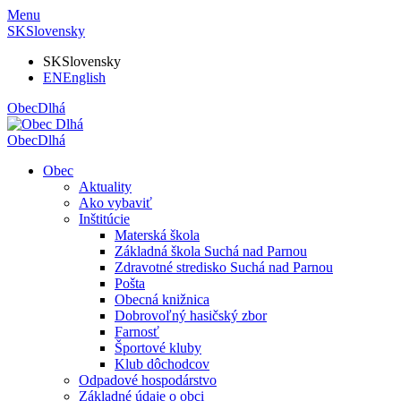
Menu
SK
Slovensky
SK
Slovensky
EN
English
Obec
Dlhá
Obec
Dlhá
Obec
Aktuality
Ako vybaviť
Inštitúcie
Materská škola
Základná škola Suchá nad Parnou
Zdravotné stredisko Suchá nad Parnou
Pošta
Obecná knižnica
Dobrovoľný hasičský zbor
Farnosť
Športové kluby
Klub dôchodcov
Odpadové hospodárstvo
Základné údaje o obci