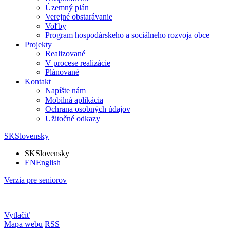
Územný plán
Verejné obstarávanie
Voľby
Program hospodárskeho a sociálneho rozvoja obce
Projekty
Realizované
V procese realizácie
Plánované
Kontakt
Napíšte nám
Mobilná aplikácia
Ochrana osobných údajov
Užitočné odkazy
SK
Slovensky
SK
Slovensky
EN
English
Verzia pre seniorov
Vytlačiť
Mapa webu
RSS