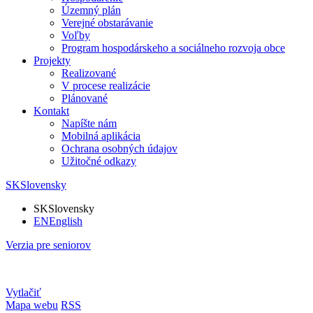
Územný plán
Verejné obstarávanie
Voľby
Program hospodárskeho a sociálneho rozvoja obce
Projekty
Realizované
V procese realizácie
Plánované
Kontakt
Napíšte nám
Mobilná aplikácia
Ochrana osobných údajov
Užitočné odkazy
SK
Slovensky
SK
Slovensky
EN
English
Verzia pre seniorov
Vytlačiť
Mapa webu
RSS