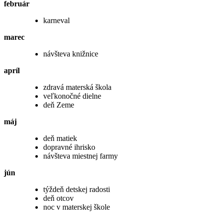
február
karneval
marec
návšteva knižnice
apríl
zdravá materská škola
veľkonočné dielne
deň Zeme
máj
deň matiek
dopravné ihrisko
návšteva miestnej farmy
jún
týždeň detskej radosti
deň otcov
noc v materskej škole