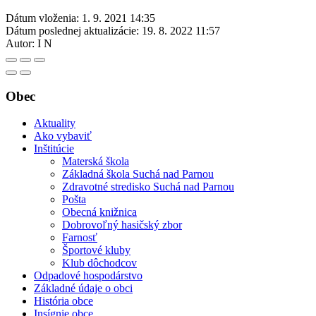
Dátum vloženia:
1. 9. 2021 14:35
Dátum poslednej aktualizácie:
19. 8. 2022 11:57
Autor:
I N
Obec
Aktuality
Ako vybaviť
Inštitúcie
Materská škola
Základná škola Suchá nad Parnou
Zdravotné stredisko Suchá nad Parnou
Pošta
Obecná knižnica
Dobrovoľný hasičský zbor
Farnosť
Športové kluby
Klub dôchodcov
Odpadové hospodárstvo
Základné údaje o obci
História obce
Insígnie obce