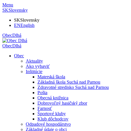
Menu
SK
Slovensky
SK
Slovensky
EN
English
Obec
Dlhá
Obec
Dlhá
Obec
Aktuality
Ako vybaviť
Inštitúcie
Materská škola
Základná škola Suchá nad Parnou
Zdravotné stredisko Suchá nad Parnou
Pošta
Obecná knižnica
Dobrovoľný hasičský zbor
Farnosť
Športové kluby
Klub dôchodcov
Odpadové hospodárstvo
Základné údaje o obci