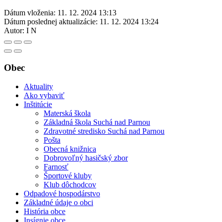
Dátum vloženia:
11. 12. 2024 13:13
Dátum poslednej aktualizácie:
11. 12. 2024 13:24
Autor:
I N
Obec
Aktuality
Ako vybaviť
Inštitúcie
Materská škola
Základná škola Suchá nad Parnou
Zdravotné stredisko Suchá nad Parnou
Pošta
Obecná knižnica
Dobrovoľný hasičský zbor
Farnosť
Športové kluby
Klub dôchodcov
Odpadové hospodárstvo
Základné údaje o obci
História obce
Insígnie obce