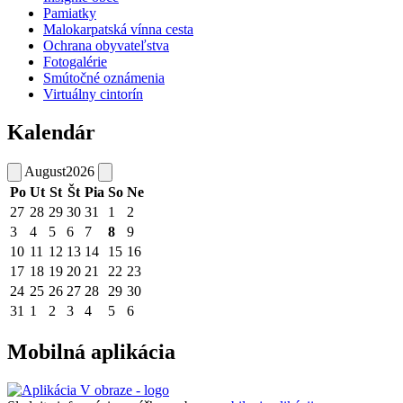
Pamiatky
Malokarpatská vínna cesta
Ochrana obyvateľstva
Fotogalérie
Smútočné oznámenia
Virtuálny cintorín
Kalendár
August
2026
Po
Ut
St
Št
Pia
So
Ne
27
28
29
30
31
1
2
3
4
5
6
7
8
9
10
11
12
13
14
15
16
17
18
19
20
21
22
23
24
25
26
27
28
29
30
31
1
2
3
4
5
6
Mobilná aplikácia