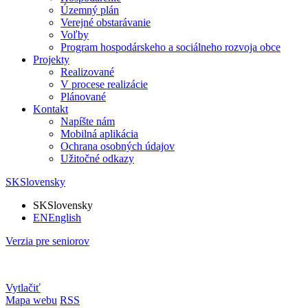
Územný plán
Verejné obstarávanie
Voľby
Program hospodárskeho a sociálneho rozvoja obce
Projekty
Realizované
V procese realizácie
Plánované
Kontakt
Napíšte nám
Mobilná aplikácia
Ochrana osobných údajov
Užitočné odkazy
SK
Slovensky
SK
Slovensky
EN
English
Verzia pre seniorov
Vytlačiť
Mapa webu
RSS