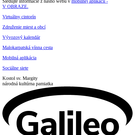
Sledujte informácie z nášho webu v
mobilnej aplikácii -
V OBRAZE.
Virtuálny cintorín
Združenie miest a obcí
Vývozový kalendár
Malokarpatská vínna cesta
Mobilná aplikácia
Sociálne siete
Kostol sv. Margity
národná kultúrna pamiatka