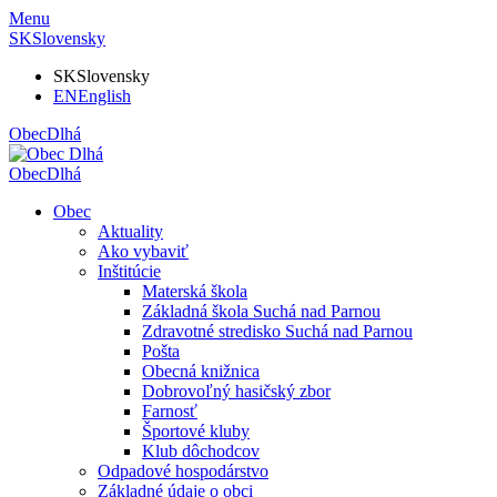
Menu
SK
Slovensky
SK
Slovensky
EN
English
Obec
Dlhá
Obec
Dlhá
Obec
Aktuality
Ako vybaviť
Inštitúcie
Materská škola
Základná škola Suchá nad Parnou
Zdravotné stredisko Suchá nad Parnou
Pošta
Obecná knižnica
Dobrovoľný hasičský zbor
Farnosť
Športové kluby
Klub dôchodcov
Odpadové hospodárstvo
Základné údaje o obci