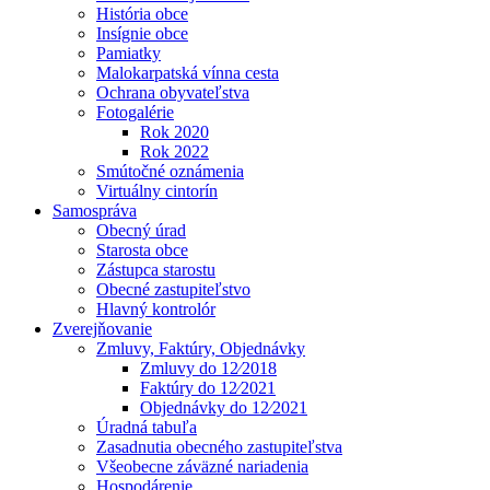
História obce
Insígnie obce
Pamiatky
Malokarpatská vínna cesta
Ochrana obyvateľstva
Fotogalérie
Rok 2020
Rok 2022
Smútočné oznámenia
Virtuálny cintorín
Samospráva
Obecný úrad
Starosta obce
Zástupca starostu
Obecné zastupiteľstvo
Hlavný kontrolór
Zverejňovanie
Zmluvy, Faktúry, Objednávky
Zmluvy do 12⁄2018
Faktúry do 12⁄2021
Objednávky do 12⁄2021
Úradná tabuľa
Zasadnutia obecného zastupiteľstva
Všeobecne záväzné nariadenia
Hospodárenie