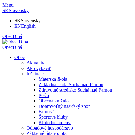
Menu
SK
Slovensky
SK
Slovensky
EN
English
Obec
Dlhá
Obec
Dlhá
Obec
Aktuality
Ako vybaviť
Inštitúcie
Materská škola
Základná škola Suchá nad Parnou
Zdravotné stredisko Suchá nad Parnou
Pošta
Obecná knižnica
Dobrovoľný hasičský zbor
Farnosť
Športové kluby
Klub dôchodcov
Odpadové hospodárstvo
Základné údaje o obci