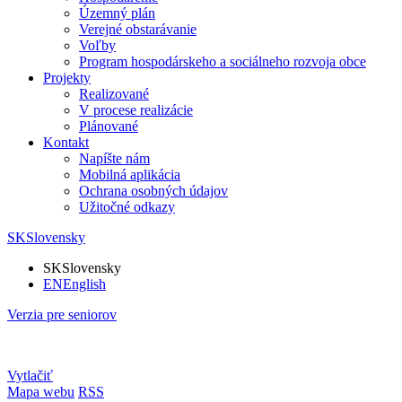
Územný plán
Verejné obstarávanie
Voľby
Program hospodárskeho a sociálneho rozvoja obce
Projekty
Realizované
V procese realizácie
Plánované
Kontakt
Napíšte nám
Mobilná aplikácia
Ochrana osobných údajov
Užitočné odkazy
SK
Slovensky
SK
Slovensky
EN
English
Verzia pre seniorov
Vytlačiť
Mapa webu
RSS