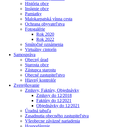
História obce
Insígnie obce
Pamiatky
Malokarpatská vínna cesta
Ochrana obyvateľstva
Fotogalérie
Rok 2020
Rok 2022
Smútočné oznámenia
Virtuálny cintorín
Samospráva
Obecný úrad
Starosta obce
Zástupca starostu
Obecné zastupiteľstvo
Hlavný kontrolór
Zverejňovanie
Zmluvy, Faktúry, Objednávky
Zmluvy do 12⁄2018
Faktúry do 12⁄2021
Objednávky do 12⁄2021
Úradná tabuľa
Zasadnutia obecného zastupiteľstva
Všeobecne záväzné nariadenia
Hospodárenie