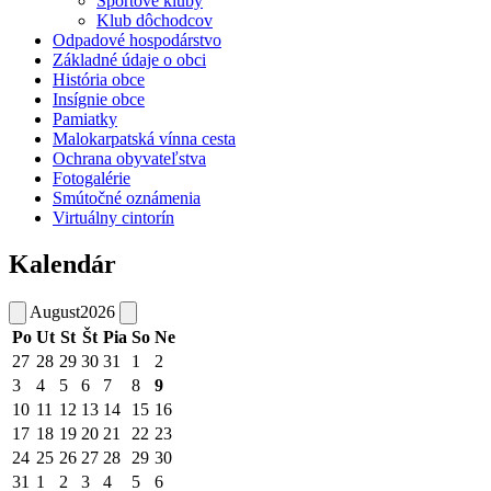
Športové kluby
Klub dôchodcov
Odpadové hospodárstvo
Základné údaje o obci
História obce
Insígnie obce
Pamiatky
Malokarpatská vínna cesta
Ochrana obyvateľstva
Fotogalérie
Smútočné oznámenia
Virtuálny cintorín
Kalendár
August
2026
Po
Ut
St
Št
Pia
So
Ne
27
28
29
30
31
1
2
3
4
5
6
7
8
9
10
11
12
13
14
15
16
17
18
19
20
21
22
23
24
25
26
27
28
29
30
31
1
2
3
4
5
6