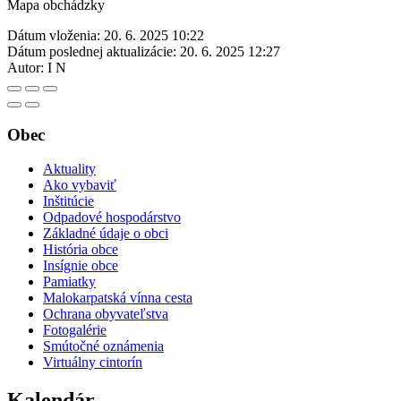
Mapa obchádzky
Dátum vloženia:
20. 6. 2025 10:22
Dátum poslednej aktualizácie:
20. 6. 2025 12:27
Autor:
I N
Obec
Aktuality
Ako vybaviť
Inštitúcie
Odpadové hospodárstvo
Základné údaje o obci
História obce
Insígnie obce
Pamiatky
Malokarpatská vínna cesta
Ochrana obyvateľstva
Fotogalérie
Smútočné oznámenia
Virtuálny cintorín
Kalendár