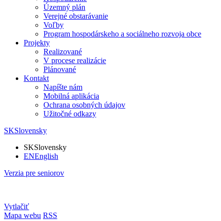
Územný plán
Verejné obstarávanie
Voľby
Program hospodárskeho a sociálneho rozvoja obce
Projekty
Realizované
V procese realizácie
Plánované
Kontakt
Napíšte nám
Mobilná aplikácia
Ochrana osobných údajov
Užitočné odkazy
SK
Slovensky
SK
Slovensky
EN
English
Verzia pre seniorov
Vytlačiť
Mapa webu
RSS