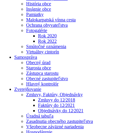
História obce
Insígnie obce
Pamiatky
Malokarpatská vínna cesta
Ochrana obyvateľstva
Fotogalérie
Rok 2020
Rok 2022
Smútočné oznámenia
Virtuálny cintorín
Samospráva
Obecný úrad
Starosta obce
Zástupca starostu
Obecné zastupiteľstvo
Hlavný kontrolór
Zverejňovanie
Zmluvy, Faktúry, Objednávky
Zmluvy do 12⁄2018
Faktúry do 12⁄2021
Objednávky do 12⁄2021
Úradná tabuľa
Zasadnutia obecného zastupiteľstva
Všeobecne záväzné nariadenia
Hospodárenie