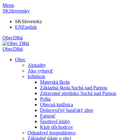
Menu
SK
Slovensky
SK
Slovensky
EN
English
Obec
Dlhá
Obec
Dlhá
Obec
Aktuality
Ako vybaviť
Inštitúcie
Materská škola
Základná škola Suchá nad Parnou
Zdravotné stredisko Suchá nad Parnou
Pošta
Obecná knižnica
Dobrovoľný hasičský zbor
Farnosť
Športové kluby
Klub dôchodcov
Odpadové hospodárstvo
Základné údaje o obci