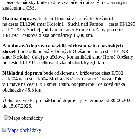
Trasa obchádzky bude riadne vyznačená dočasným dopravným
značením a CSS.
Osobná doprava
bude odklonená v Dolných Orešanoch
na cestu III/1298 smer Košolná - Suchá nad Parnou - cesta III/1295
a III/1297 v Suchej nad Parnou smer Horné Orešany po ceste
III/1297 - celková dĺžka obchádzky 15,00 km.
Autobusová doprava a vozidlá záchranných a hasičských
zložiek
bude odklonená v Dolných Orešanoch na cestu III/1298
smer Košolná, ďalej po účelovej komunikácii smer Horné Orešany
po ceste III/1297 - celková dĺžka obchádzky 8,0 km.
Nákladná doprava
bude odklonená v križovatke ciest II/502
a II/504 na cestu II/504 Modra - Kráľová - smer Trnava, ďalej
v Tmave na cestu I/51 smer Trstín, obojsmerne - celková dĺžka
obchádzky 46,5 km.
Úplná uzávierka pre nákladnú dopravu je v termíne od 30.06.2025
do 15.07.2026.