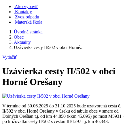
Ako vybaviť
Kontakty
Zvoz odpadu
Materská škola
Úvodná stránka
Obec
Aktuality
Uzávierka cesty II/502 v obci Horné...
Vytlačiť
Uzávierka cesty II/502 v obci
Horné Orešany
V termíne od 30.06.2025 do 31.10.2025 bude uzatvorená cesta č.
II/502 v obci Horné Orešany v úseku od tabule obce v smere od
Dolných Orešian t.j. od km 44,850 (kkm 45,095) po most M5931 -
po križovatku cesty II/502 s cestou III/1297 t.j. km 46,348.