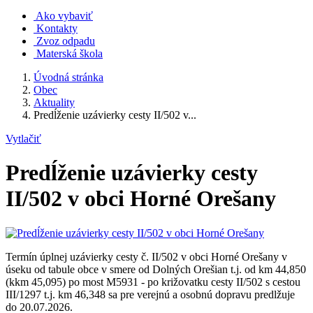
Ako vybaviť
Kontakty
Zvoz odpadu
Materská škola
Úvodná stránka
Obec
Aktuality
Predĺženie uzávierky cesty II/502 v...
Vytlačiť
Predĺženie uzávierky cesty
II/502 v obci Horné Orešany
Termín úplnej uzávierky cesty č. II/502 v obci Horné Orešany v
úseku od tabule obce v smere od Dolných Orešian t.j. od km 44,850
(kkm 45,095) po most M5931 - po križovatku cesty II/502 s cestou
III/1297 t.j. km 46,348 sa pre verejnú a osobnú dopravu predlžuje
do 20.07.2026.