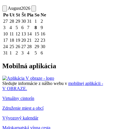
August
2026
Po
Ut
St
Št
Pia
So
Ne
27
28
29
30
31
1
2
3
4
5
6
7
8
9
10
11
12
13
14
15
16
17
18
19
20
21
22
23
24
25
26
27
28
29
30
31
1
2
3
4
5
6
Mobilná aplikácia
Sledujte informácie z nášho webu v
mobilnej aplikácii -
V OBRAZE.
Virtuálny cintorín
Združenie miest a obcí
Vývozový kalendár
Malokarpatská vínna cesta