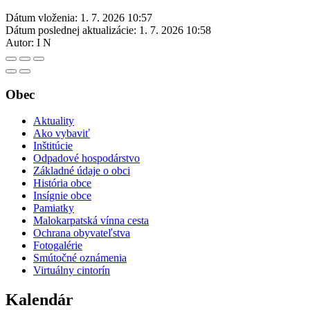
Dátum vloženia:
1. 7. 2026 10:57
Dátum poslednej aktualizácie:
1. 7. 2026 10:58
Autor:
I N
Obec
Aktuality
Ako vybaviť
Inštitúcie
Odpadové hospodárstvo
Základné údaje o obci
História obce
Insígnie obce
Pamiatky
Malokarpatská vínna cesta
Ochrana obyvateľstva
Fotogalérie
Smútočné oznámenia
Virtuálny cintorín
Kalendár