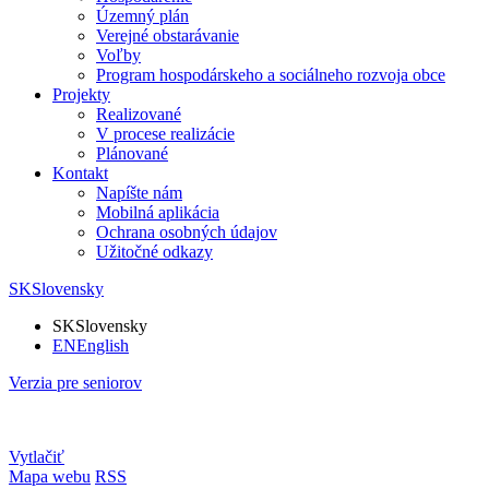
Územný plán
Verejné obstarávanie
Voľby
Program hospodárskeho a sociálneho rozvoja obce
Projekty
Realizované
V procese realizácie
Plánované
Kontakt
Napíšte nám
Mobilná aplikácia
Ochrana osobných údajov
Užitočné odkazy
SK
Slovensky
SK
Slovensky
EN
English
Verzia pre seniorov
Vytlačiť
Mapa webu
RSS