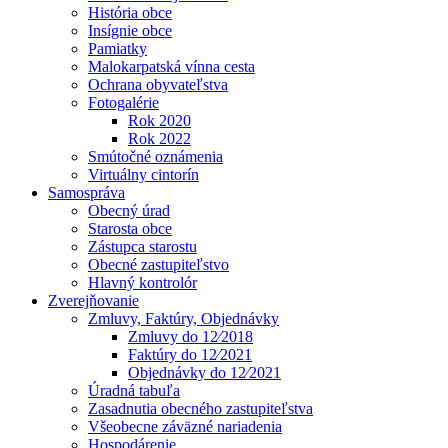
História obce
Insígnie obce
Pamiatky
Malokarpatská vínna cesta
Ochrana obyvateľstva
Fotogalérie
Rok 2020
Rok 2022
Smútočné oznámenia
Virtuálny cintorín
Samospráva
Obecný úrad
Starosta obce
Zástupca starostu
Obecné zastupiteľstvo
Hlavný kontrolór
Zverejňovanie
Zmluvy, Faktúry, Objednávky
Zmluvy do 12⁄2018
Faktúry do 12⁄2021
Objednávky do 12⁄2021
Úradná tabuľa
Zasadnutia obecného zastupiteľstva
Všeobecne záväzné nariadenia
Hospodárenie