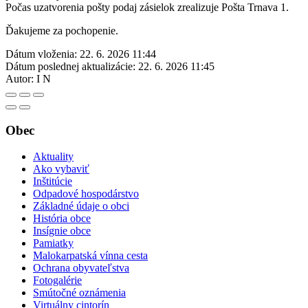
Počas uzatvorenia pošty podaj zásielok zrealizuje Pošta Trnava 1.
Ďakujeme za pochopenie.
Dátum vloženia:
22. 6. 2026 11:44
Dátum poslednej aktualizácie:
22. 6. 2026 11:45
Autor:
I N
Obec
Aktuality
Ako vybaviť
Inštitúcie
Odpadové hospodárstvo
Základné údaje o obci
História obce
Insígnie obce
Pamiatky
Malokarpatská vínna cesta
Ochrana obyvateľstva
Fotogalérie
Smútočné oznámenia
Virtuálny cintorín