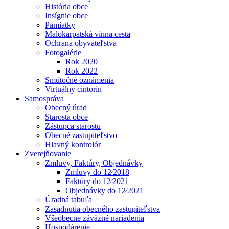
História obce
Insígnie obce
Pamiatky
Malokarpatská vínna cesta
Ochrana obyvateľstva
Fotogalérie
Rok 2020
Rok 2022
Smútočné oznámenia
Virtuálny cintorín
Samospráva
Obecný úrad
Starosta obce
Zástupca starostu
Obecné zastupiteľstvo
Hlavný kontrolór
Zverejňovanie
Zmluvy, Faktúry, Objednávky
Zmluvy do 12⁄2018
Faktúry do 12⁄2021
Objednávky do 12⁄2021
Úradná tabuľa
Zasadnutia obecného zastupiteľstva
Všeobecne záväzné nariadenia
Hospodárenie