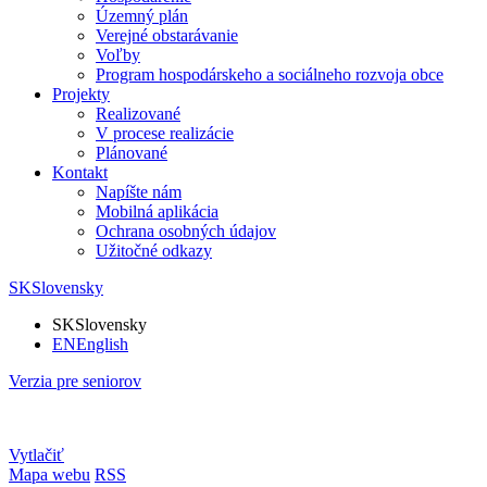
Územný plán
Verejné obstarávanie
Voľby
Program hospodárskeho a sociálneho rozvoja obce
Projekty
Realizované
V procese realizácie
Plánované
Kontakt
Napíšte nám
Mobilná aplikácia
Ochrana osobných údajov
Užitočné odkazy
SK
Slovensky
SK
Slovensky
EN
English
Verzia pre seniorov
Vytlačiť
Mapa webu
RSS