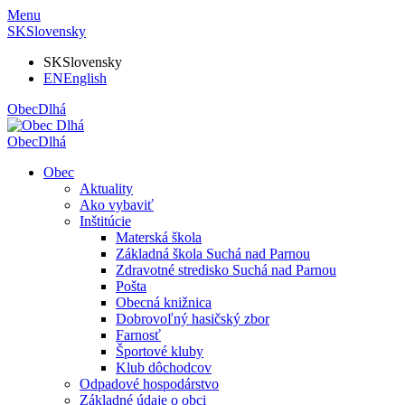
Menu
SK
Slovensky
SK
Slovensky
EN
English
Obec
Dlhá
Obec
Dlhá
Obec
Aktuality
Ako vybaviť
Inštitúcie
Materská škola
Základná škola Suchá nad Parnou
Zdravotné stredisko Suchá nad Parnou
Pošta
Obecná knižnica
Dobrovoľný hasičský zbor
Farnosť
Športové kluby
Klub dôchodcov
Odpadové hospodárstvo
Základné údaje o obci