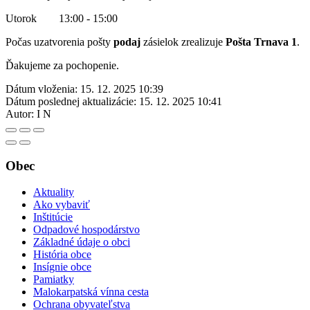
Utorok 13:00 - 15:00
Počas uzatvorenia pošty
podaj
zásielok zrealizuje
Pošta Trnava 1
.
Ďakujeme za pochopenie.
Dátum vloženia:
15. 12. 2025 10:39
Dátum poslednej aktualizácie:
15. 12. 2025 10:41
Autor:
I N
Obec
Aktuality
Ako vybaviť
Inštitúcie
Odpadové hospodárstvo
Základné údaje o obci
História obce
Insígnie obce
Pamiatky
Malokarpatská vínna cesta
Ochrana obyvateľstva