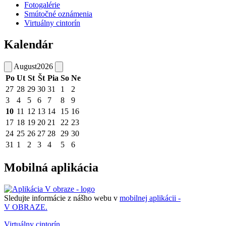
Fotogalérie
Smútočné oznámenia
Virtuálny cintorín
Kalendár
August
2026
Po
Ut
St
Št
Pia
So
Ne
27
28
29
30
31
1
2
3
4
5
6
7
8
9
10
11
12
13
14
15
16
17
18
19
20
21
22
23
24
25
26
27
28
29
30
31
1
2
3
4
5
6
Mobilná aplikácia
Sledujte informácie z nášho webu v
mobilnej aplikácii -
V OBRAZE.
Virtuálny cintorín