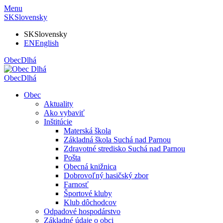
Menu
SK
Slovensky
SK
Slovensky
EN
English
Obec
Dlhá
Obec
Dlhá
Obec
Aktuality
Ako vybaviť
Inštitúcie
Materská škola
Základná škola Suchá nad Parnou
Zdravotné stredisko Suchá nad Parnou
Pošta
Obecná knižnica
Dobrovoľný hasičský zbor
Farnosť
Športové kluby
Klub dôchodcov
Odpadové hospodárstvo
Základné údaje o obci