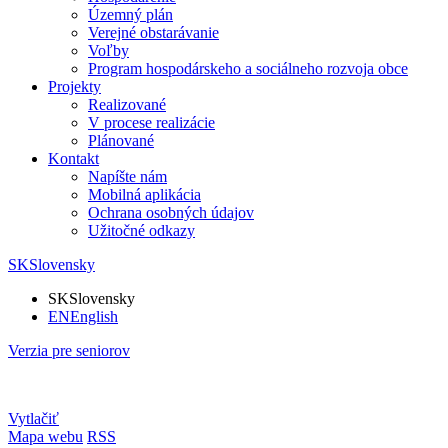
Územný plán
Verejné obstarávanie
Voľby
Program hospodárskeho a sociálneho rozvoja obce
Projekty
Realizované
V procese realizácie
Plánované
Kontakt
Napíšte nám
Mobilná aplikácia
Ochrana osobných údajov
Užitočné odkazy
SK
Slovensky
SK
Slovensky
EN
English
Verzia pre seniorov
Vytlačiť
Mapa webu
RSS