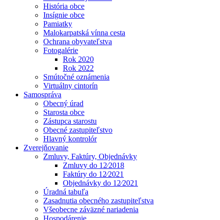
História obce
Insígnie obce
Pamiatky
Malokarpatská vínna cesta
Ochrana obyvateľstva
Fotogalérie
Rok 2020
Rok 2022
Smútočné oznámenia
Virtuálny cintorín
Samospráva
Obecný úrad
Starosta obce
Zástupca starostu
Obecné zastupiteľstvo
Hlavný kontrolór
Zverejňovanie
Zmluvy, Faktúry, Objednávky
Zmluvy do 12⁄2018
Faktúry do 12⁄2021
Objednávky do 12⁄2021
Úradná tabuľa
Zasadnutia obecného zastupiteľstva
Všeobecne záväzné nariadenia
Hospodárenie