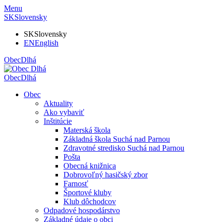
Menu
SK
Slovensky
SK
Slovensky
EN
English
Obec
Dlhá
Obec
Dlhá
Obec
Aktuality
Ako vybaviť
Inštitúcie
Materská škola
Základná škola Suchá nad Parnou
Zdravotné stredisko Suchá nad Parnou
Pošta
Obecná knižnica
Dobrovoľný hasičský zbor
Farnosť
Športové kluby
Klub dôchodcov
Odpadové hospodárstvo
Základné údaje o obci