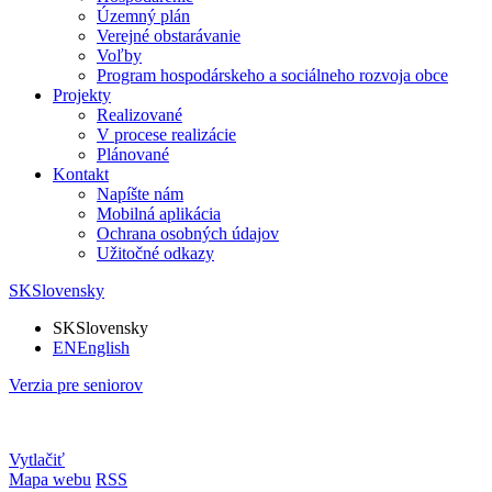
Územný plán
Verejné obstarávanie
Voľby
Program hospodárskeho a sociálneho rozvoja obce
Projekty
Realizované
V procese realizácie
Plánované
Kontakt
Napíšte nám
Mobilná aplikácia
Ochrana osobných údajov
Užitočné odkazy
SK
Slovensky
SK
Slovensky
EN
English
Verzia pre seniorov
Vytlačiť
Mapa webu
RSS