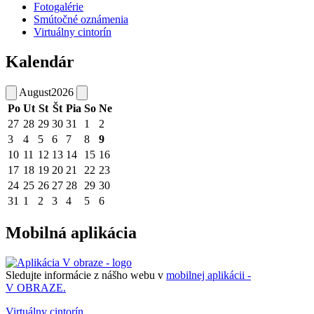
Fotogalérie
Smútočné oznámenia
Virtuálny cintorín
Kalendár
August
2026
Po
Ut
St
Št
Pia
So
Ne
27
28
29
30
31
1
2
3
4
5
6
7
8
9
10
11
12
13
14
15
16
17
18
19
20
21
22
23
24
25
26
27
28
29
30
31
1
2
3
4
5
6
Mobilná aplikácia
Sledujte informácie z nášho webu v
mobilnej aplikácii -
V OBRAZE.
Virtuálny cintorín