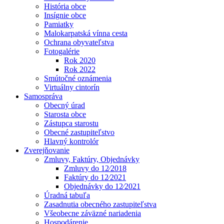
História obce
Insígnie obce
Pamiatky
Malokarpatská vínna cesta
Ochrana obyvateľstva
Fotogalérie
Rok 2020
Rok 2022
Smútočné oznámenia
Virtuálny cintorín
Samospráva
Obecný úrad
Starosta obce
Zástupca starostu
Obecné zastupiteľstvo
Hlavný kontrolór
Zverejňovanie
Zmluvy, Faktúry, Objednávky
Zmluvy do 12⁄2018
Faktúry do 12⁄2021
Objednávky do 12⁄2021
Úradná tabuľa
Zasadnutia obecného zastupiteľstva
Všeobecne záväzné nariadenia
Hospodárenie