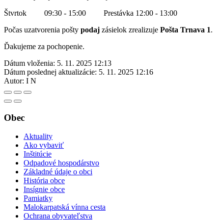
Štvrtok 09:30 - 15:00 Prestávka 12:00 - 13:00
Počas uzatvorenia pošty
podaj
zásielok zrealizuje
Pošta Trnava 1
.
Ďakujeme za pochopenie.
Dátum vloženia:
5. 11. 2025 12:13
Dátum poslednej aktualizácie:
5. 11. 2025 12:16
Autor:
I N
Obec
Aktuality
Ako vybaviť
Inštitúcie
Odpadové hospodárstvo
Základné údaje o obci
História obce
Insígnie obce
Pamiatky
Malokarpatská vínna cesta
Ochrana obyvateľstva