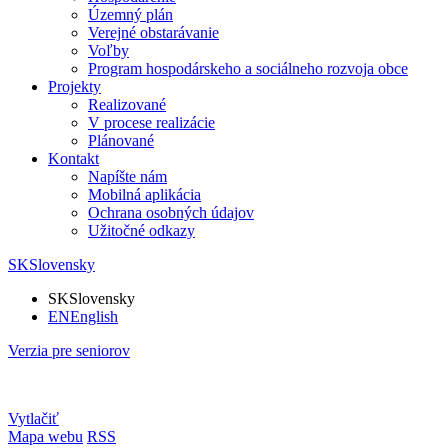
Územný plán
Verejné obstarávanie
Voľby
Program hospodárskeho a sociálneho rozvoja obce
Projekty
Realizované
V procese realizácie
Plánované
Kontakt
Napíšte nám
Mobilná aplikácia
Ochrana osobných údajov
Užitočné odkazy
SK
Slovensky
SK
Slovensky
EN
English
Verzia pre seniorov
Vytlačiť
Mapa webu
RSS