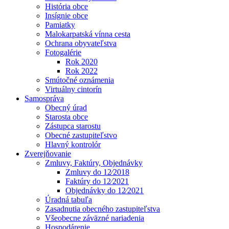
História obce
Insígnie obce
Pamiatky
Malokarpatská vínna cesta
Ochrana obyvateľstva
Fotogalérie
Rok 2020
Rok 2022
Smútočné oznámenia
Virtuálny cintorín
Samospráva
Obecný úrad
Starosta obce
Zástupca starostu
Obecné zastupiteľstvo
Hlavný kontrolór
Zverejňovanie
Zmluvy, Faktúry, Objednávky
Zmluvy do 12⁄2018
Faktúry do 12⁄2021
Objednávky do 12⁄2021
Úradná tabuľa
Zasadnutia obecného zastupiteľstva
Všeobecne záväzné nariadenia
Hospodárenie