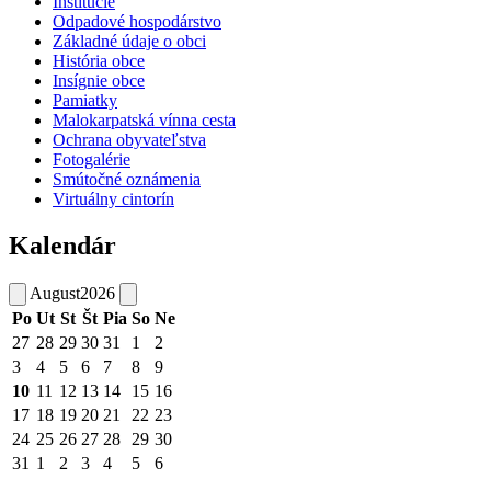
Inštitúcie
Odpadové hospodárstvo
Základné údaje o obci
História obce
Insígnie obce
Pamiatky
Malokarpatská vínna cesta
Ochrana obyvateľstva
Fotogalérie
Smútočné oznámenia
Virtuálny cintorín
Kalendár
August
2026
Po
Ut
St
Št
Pia
So
Ne
27
28
29
30
31
1
2
3
4
5
6
7
8
9
10
11
12
13
14
15
16
17
18
19
20
21
22
23
24
25
26
27
28
29
30
31
1
2
3
4
5
6