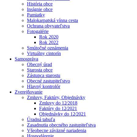
História obce
Insígnie obce
Pamiatky
Malokarpatská vínna cesta
Ochrana obyvateľstva
Fotogalérie
Rok 2020
Rok 2022
Smútočné oznámenia
Virtuálny cintorín
Samospráva
Obecný úrad
Starosta obce
Zástupca starostu
Obecné zastupiteľstvo
Hlavný kontrolór
Zverejňovanie
Zmluvy, Faktúry, Objednávky
Zmluvy do 12⁄2018
Faktúry do 12⁄2021
Objednávky do 12⁄2021
Úradná tabuľa
Zasadnutia obecného zastupiteľstva
Všeobecne záväzné nariadenia
Hospodárenie