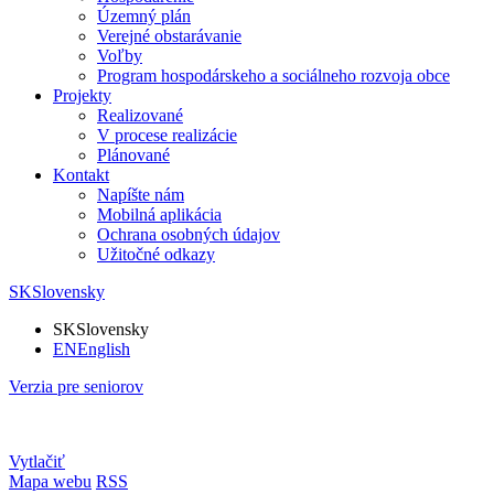
Územný plán
Verejné obstarávanie
Voľby
Program hospodárskeho a sociálneho rozvoja obce
Projekty
Realizované
V procese realizácie
Plánované
Kontakt
Napíšte nám
Mobilná aplikácia
Ochrana osobných údajov
Užitočné odkazy
SK
Slovensky
SK
Slovensky
EN
English
Verzia pre seniorov
Vytlačiť
Mapa webu
RSS