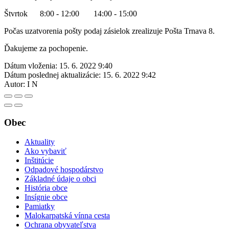
Štvrtok 8:00 - 12:00 14:00 - 15:00
Počas uzatvorenia pošty podaj zásielok zrealizuje Pošta Trnava 8.
Ďakujeme za pochopenie.
Dátum vloženia:
15. 6. 2022 9:40
Dátum poslednej aktualizácie:
15. 6. 2022 9:42
Autor:
I N
Obec
Aktuality
Ako vybaviť
Inštitúcie
Odpadové hospodárstvo
Základné údaje o obci
História obce
Insígnie obce
Pamiatky
Malokarpatská vínna cesta
Ochrana obyvateľstva