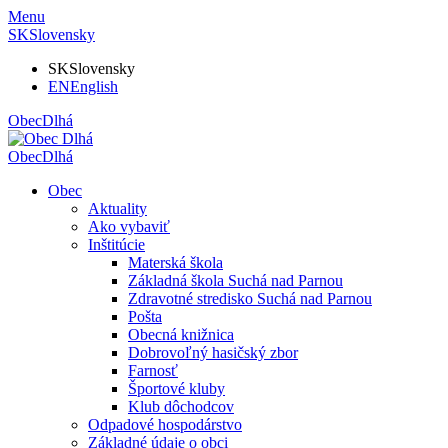
Menu
SK
Slovensky
SK
Slovensky
EN
English
Obec
Dlhá
Obec
Dlhá
Obec
Aktuality
Ako vybaviť
Inštitúcie
Materská škola
Základná škola Suchá nad Parnou
Zdravotné stredisko Suchá nad Parnou
Pošta
Obecná knižnica
Dobrovoľný hasičský zbor
Farnosť
Športové kluby
Klub dôchodcov
Odpadové hospodárstvo
Základné údaje o obci