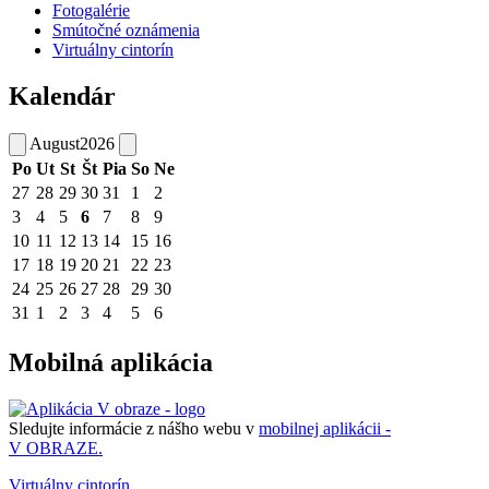
Fotogalérie
Smútočné oznámenia
Virtuálny cintorín
Kalendár
August
2026
Po
Ut
St
Št
Pia
So
Ne
27
28
29
30
31
1
2
3
4
5
6
7
8
9
10
11
12
13
14
15
16
17
18
19
20
21
22
23
24
25
26
27
28
29
30
31
1
2
3
4
5
6
Mobilná aplikácia
Sledujte informácie z nášho webu v
mobilnej aplikácii -
V OBRAZE.
Virtuálny cintorín