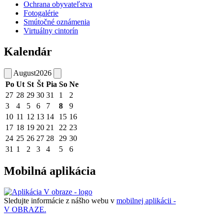
Ochrana obyvateľstva
Fotogalérie
Smútočné oznámenia
Virtuálny cintorín
Kalendár
August
2026
Po
Ut
St
Št
Pia
So
Ne
27
28
29
30
31
1
2
3
4
5
6
7
8
9
10
11
12
13
14
15
16
17
18
19
20
21
22
23
24
25
26
27
28
29
30
31
1
2
3
4
5
6
Mobilná aplikácia
Sledujte informácie z nášho webu v
mobilnej aplikácii -
V OBRAZE.