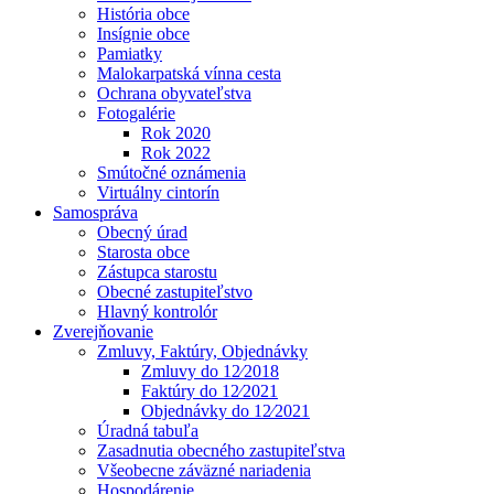
História obce
Insígnie obce
Pamiatky
Malokarpatská vínna cesta
Ochrana obyvateľstva
Fotogalérie
Rok 2020
Rok 2022
Smútočné oznámenia
Virtuálny cintorín
Samospráva
Obecný úrad
Starosta obce
Zástupca starostu
Obecné zastupiteľstvo
Hlavný kontrolór
Zverejňovanie
Zmluvy, Faktúry, Objednávky
Zmluvy do 12⁄2018
Faktúry do 12⁄2021
Objednávky do 12⁄2021
Úradná tabuľa
Zasadnutia obecného zastupiteľstva
Všeobecne záväzné nariadenia
Hospodárenie