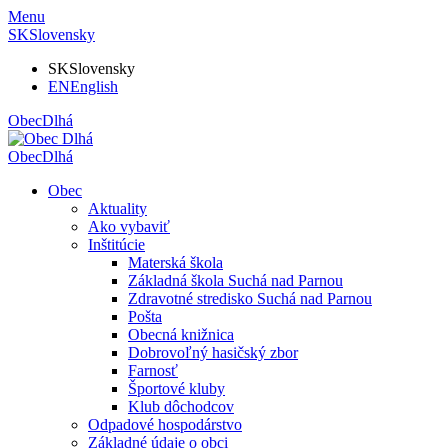
Menu
SK
Slovensky
SK
Slovensky
EN
English
Obec
Dlhá
Obec
Dlhá
Obec
Aktuality
Ako vybaviť
Inštitúcie
Materská škola
Základná škola Suchá nad Parnou
Zdravotné stredisko Suchá nad Parnou
Pošta
Obecná knižnica
Dobrovoľný hasičský zbor
Farnosť
Športové kluby
Klub dôchodcov
Odpadové hospodárstvo
Základné údaje o obci