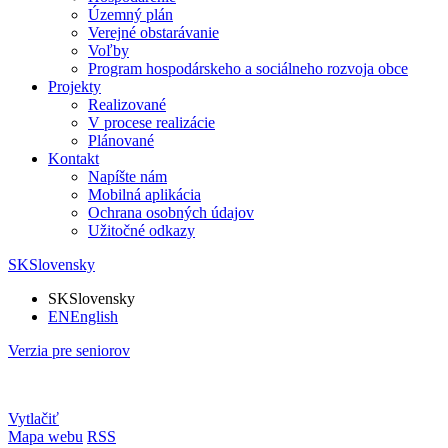
Územný plán
Verejné obstarávanie
Voľby
Program hospodárskeho a sociálneho rozvoja obce
Projekty
Realizované
V procese realizácie
Plánované
Kontakt
Napíšte nám
Mobilná aplikácia
Ochrana osobných údajov
Užitočné odkazy
SK
Slovensky
SK
Slovensky
EN
English
Verzia pre seniorov
Vytlačiť
Mapa webu
RSS