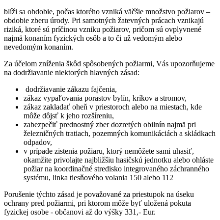
blíži sa obdobie, počas ktorého vzniká väčšie množstvo požiarov –
obdobie zberu úrody. Pri samotných žatevných prácach vznikajú
riziká, ktoré sú príčinou vzniku požiarov, pričom sú ovplyvnené
najmä konaním fyzických osôb a to či už vedomým alebo
nevedomým konaním.
Za účelom zníženia škôd spôsobených požiarmi, Vás upozorňujeme
na dodržiavanie niektorých hlavných zásad:
dodržiavanie zákazu fajčenia,
zákaz vypaľovania porastov bylín, kríkov a stromov,
zákaz zakladať oheň v priestoroch alebo na miestach, kde
môže dôjsť k jeho rozšíreniu,
zabezpečiť prednostný zber dozretých obilnín najmä pri
železničných tratiach, pozemných komunikáciách a skládkach
odpadov,
v prípade zistenia požiaru, ktorý nemôžete sami uhasiť,
okamžite privolajte najbližšiu hasičskú jednotku alebo ohláste
požiar na koordinačné stredisko integrovaného záchranného
systému, linka tiesňového volania 150 alebo 112
Porušenie týchto zásad je považované za priestupok na úseku
ochrany pred požiarmi, pri ktorom môže byť uložená pokuta
fyzickej osobe - občanovi až do výšky 331,- Eur.