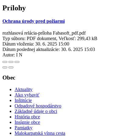
Prílohy
Ochrana úrody pred požiarmi
rozhlasová relácia-príloha Fabasoft_pdf.pdf
Typ súboru: PDF dokument, Veľkosť: 299,43 kB
Dátum vloženia:
30. 6. 2025 15:00
Dátum poslednej aktualizácie:
30. 6. 2025 15:03
Autor:
I N
Obec
Aktuality
Ako vybaviť
Inštitúcie
Odpadové hospodárstvo
Základné údaje o obci
História obce
Insígnie obce
Pamiatky
Malokarpatská vínna cesta