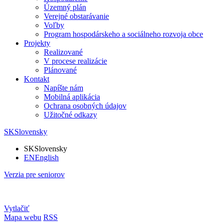
Územný plán
Verejné obstarávanie
Voľby
Program hospodárskeho a sociálneho rozvoja obce
Projekty
Realizované
V procese realizácie
Plánované
Kontakt
Napíšte nám
Mobilná aplikácia
Ochrana osobných údajov
Užitočné odkazy
SK
Slovensky
SK
Slovensky
EN
English
Verzia pre seniorov
Vytlačiť
Mapa webu
RSS