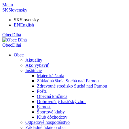
Menu
SK
Slovensky
SK
Slovensky
EN
English
Obec
Dlhá
Obec
Dlhá
Obec
Aktuality
Ako vybaviť
Inštitúcie
Materská škola
Základná škola Suchá nad Parnou
Zdravotné stredisko Suchá nad Parnou
Pošta
Obecná knižnica
Dobrovoľný hasičský zbor
Farnosť
Športové kluby
Klub dôchodcov
Odpadové hospodárstvo
Základné údaje o obci