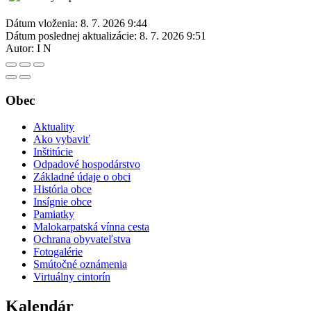
Dátum vloženia:
8. 7. 2026 9:44
Dátum poslednej aktualizácie:
8. 7. 2026 9:51
Autor:
I N
Obec
Aktuality
Ako vybaviť
Inštitúcie
Odpadové hospodárstvo
Základné údaje o obci
História obce
Insígnie obce
Pamiatky
Malokarpatská vínna cesta
Ochrana obyvateľstva
Fotogalérie
Smútočné oznámenia
Virtuálny cintorín
Kalendár