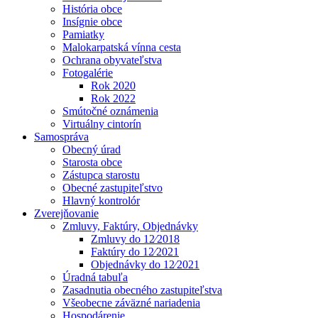
História obce
Insígnie obce
Pamiatky
Malokarpatská vínna cesta
Ochrana obyvateľstva
Fotogalérie
Rok 2020
Rok 2022
Smútočné oznámenia
Virtuálny cintorín
Samospráva
Obecný úrad
Starosta obce
Zástupca starostu
Obecné zastupiteľstvo
Hlavný kontrolór
Zverejňovanie
Zmluvy, Faktúry, Objednávky
Zmluvy do 12⁄2018
Faktúry do 12⁄2021
Objednávky do 12⁄2021
Úradná tabuľa
Zasadnutia obecného zastupiteľstva
Všeobecne záväzné nariadenia
Hospodárenie