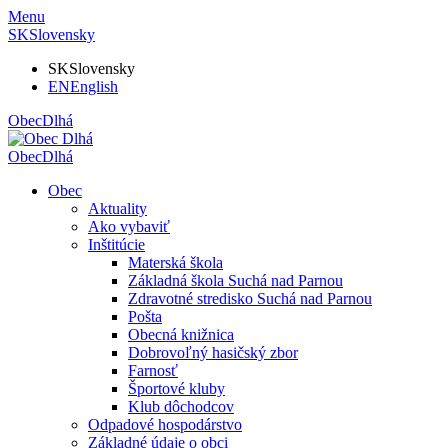
Menu
SK
Slovensky
SK
Slovensky
EN
English
Obec
Dlhá
Obec
Dlhá
Obec
Aktuality
Ako vybaviť
Inštitúcie
Materská škola
Základná škola Suchá nad Parnou
Zdravotné stredisko Suchá nad Parnou
Pošta
Obecná knižnica
Dobrovoľný hasičský zbor
Farnosť
Športové kluby
Klub dôchodcov
Odpadové hospodárstvo
Základné údaje o obci