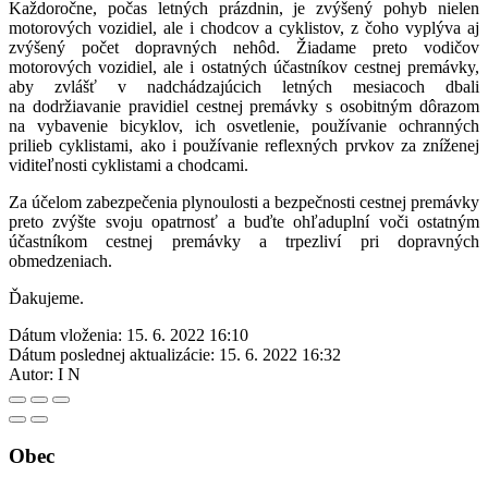
Každoročne, počas letných prázdnin, je zvýšený pohyb nielen
motorových vozidiel, ale i chodcov a cyklistov, z čoho vyplýva aj
zvýšený počet dopravných nehôd. Žiadame preto vodičov
motorových vozidiel, ale i ostatných účastníkov cestnej premávky,
aby zvlášť v nadchádzajúcich letných mesiacoch dbali
na dodržiavanie pravidiel cestnej premávky s osobitným dôrazom
na vybavenie bicyklov, ich osvetlenie, používanie ochranných
prilieb cyklistami, ako i používanie reflexných prvkov za zníženej
viditeľnosti cyklistami a chodcami.
Za účelom zabezpečenia plynoulosti a bezpečnosti cestnej premávky
preto zvýšte svoju opatrnosť a buďte ohľaduplní voči ostatným
účastníkom cestnej premávky a trpezliví pri dopravných
obmedzeniach.
Ďakujeme.
Dátum vloženia:
15. 6. 2022 16:10
Dátum poslednej aktualizácie:
15. 6. 2022 16:32
Autor:
I N
Obec