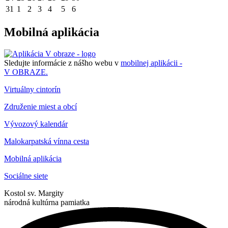
31
1
2
3
4
5
6
Mobilná aplikácia
Sledujte informácie z nášho webu v
mobilnej aplikácii -
V OBRAZE.
Virtuálny cintorín
Združenie miest a obcí
Vývozový kalendár
Malokarpatská vínna cesta
Mobilná aplikácia
Sociálne siete
Kostol sv. Margity
národná kultúrna pamiatka