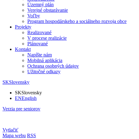
Územný plán
Verejné obstarávanie
Voľby
Program hospodárskeho a sociálneho rozvoja obce
Projekty
Realizované
V procese realizácie
Plánované
Kontakt
Napíšte nám
Mobilná aplikácia
Ochrana osobných údajov
Užitočné odkazy
SK
Slovensky
SK
Slovensky
EN
English
Verzia pre seniorov
Vytlačiť
Mapa webu
RSS