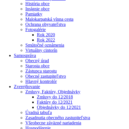
História obce
Insígnie obce
Pamiatky
Malokarpatská vínna cesta
Ochrana obyvateľstva
Fotogalérie
Rok 2020
Rok 2022
Smútočné oznámenia
Virtuálny cintorín
Samospráva
Obecný úrad
Starosta obce
Zástupca starostu
Obecné zastupiteľstvo
Hlavný kontrolór
Zverejňovanie
Zmluvy, Faktúry, Objednávky
Zmluvy do 12⁄2018
Faktúry do 12⁄2021
Objednávky do 12⁄2021
Úradná tabuľa
Zasadnutia obecného zastupiteľstva
Všeobecne záväzné nariadenia
Hospodárenie