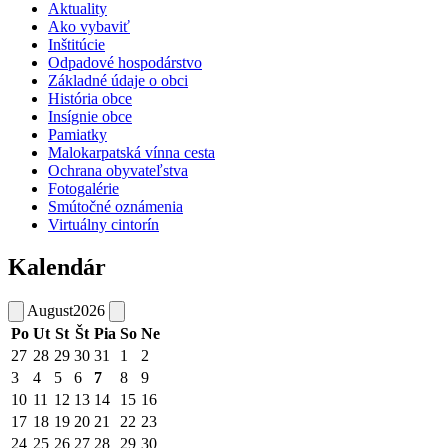
Aktuality
Ako vybaviť
Inštitúcie
Odpadové hospodárstvo
Základné údaje o obci
História obce
Insígnie obce
Pamiatky
Malokarpatská vínna cesta
Ochrana obyvateľstva
Fotogalérie
Smútočné oznámenia
Virtuálny cintorín
Kalendár
August
2026
Po
Ut
St
Št
Pia
So
Ne
27
28
29
30
31
1
2
3
4
5
6
7
8
9
10
11
12
13
14
15
16
17
18
19
20
21
22
23
24
25
26
27
28
29
30