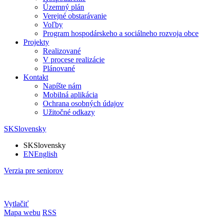
Územný plán
Verejné obstarávanie
Voľby
Program hospodárskeho a sociálneho rozvoja obce
Projekty
Realizované
V procese realizácie
Plánované
Kontakt
Napíšte nám
Mobilná aplikácia
Ochrana osobných údajov
Užitočné odkazy
SK
Slovensky
SK
Slovensky
EN
English
Verzia pre seniorov
Vytlačiť
Mapa webu
RSS