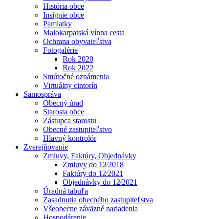
História obce
Insígnie obce
Pamiatky
Malokarpatská vínna cesta
Ochrana obyvateľstva
Fotogalérie
Rok 2020
Rok 2022
Smútočné oznámenia
Virtuálny cintorín
Samospráva
Obecný úrad
Starosta obce
Zástupca starostu
Obecné zastupiteľstvo
Hlavný kontrolór
Zverejňovanie
Zmluvy, Faktúry, Objednávky
Zmluvy do 12⁄2018
Faktúry do 12⁄2021
Objednávky do 12⁄2021
Úradná tabuľa
Zasadnutia obecného zastupiteľstva
Všeobecne záväzné nariadenia
Hospodárenie