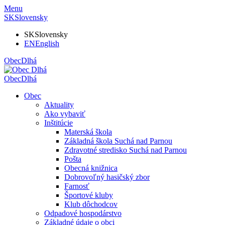
Menu
SK
Slovensky
SK
Slovensky
EN
English
Obec
Dlhá
Obec
Dlhá
Obec
Aktuality
Ako vybaviť
Inštitúcie
Materská škola
Základná škola Suchá nad Parnou
Zdravotné stredisko Suchá nad Parnou
Pošta
Obecná knižnica
Dobrovoľný hasičský zbor
Farnosť
Športové kluby
Klub dôchodcov
Odpadové hospodárstvo
Základné údaje o obci