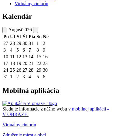
Virtuálny cintorín
Kalendár
August
2026
Po
Ut
St
Št
Pia
So
Ne
27
28
29
30
31
1
2
3
4
5
6
7
8
9
10
11
12
13
14
15
16
17
18
19
20
21
22
23
24
25
26
27
28
29
30
31
1
2
3
4
5
6
Mobilná aplikácia
Sledujte informácie z nášho webu v
mobilnej aplikácii -
V OBRAZE.
Virtuálny cintorín
Združenie miest a obcí