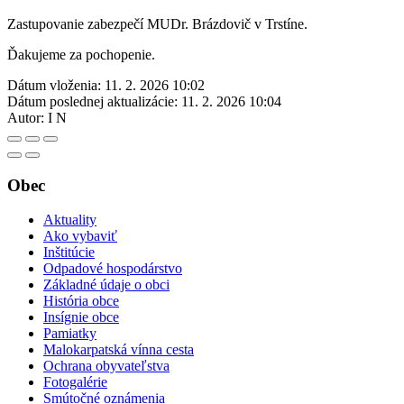
Zastupovanie zabezpečí MUDr. Brázdovič v Trstíne.
Ďakujeme za pochopenie.
Dátum vloženia:
11. 2. 2026 10:02
Dátum poslednej aktualizácie:
11. 2. 2026 10:04
Autor:
I N
Obec
Aktuality
Ako vybaviť
Inštitúcie
Odpadové hospodárstvo
Základné údaje o obci
História obce
Insígnie obce
Pamiatky
Malokarpatská vínna cesta
Ochrana obyvateľstva
Fotogalérie
Smútočné oznámenia