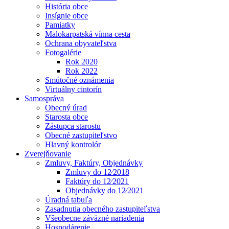
História obce
Insígnie obce
Pamiatky
Malokarpatská vínna cesta
Ochrana obyvateľstva
Fotogalérie
Rok 2020
Rok 2022
Smútočné oznámenia
Virtuálny cintorín
Samospráva
Obecný úrad
Starosta obce
Zástupca starostu
Obecné zastupiteľstvo
Hlavný kontrolór
Zverejňovanie
Zmluvy, Faktúry, Objednávky
Zmluvy do 12⁄2018
Faktúry do 12⁄2021
Objednávky do 12⁄2021
Úradná tabuľa
Zasadnutia obecného zastupiteľstva
Všeobecne záväzné nariadenia
Hospodárenie