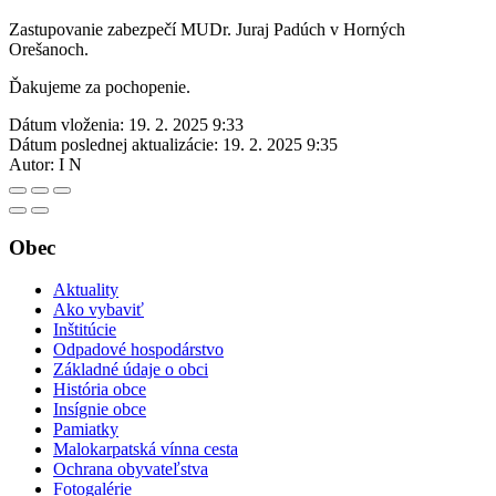
Zastupovanie zabezpečí MUDr. Juraj Padúch v Horných
Orešanoch.
Ďakujeme za pochopenie.
Dátum vloženia:
19. 2. 2025 9:33
Dátum poslednej aktualizácie:
19. 2. 2025 9:35
Autor:
I N
Obec
Aktuality
Ako vybaviť
Inštitúcie
Odpadové hospodárstvo
Základné údaje o obci
História obce
Insígnie obce
Pamiatky
Malokarpatská vínna cesta
Ochrana obyvateľstva
Fotogalérie