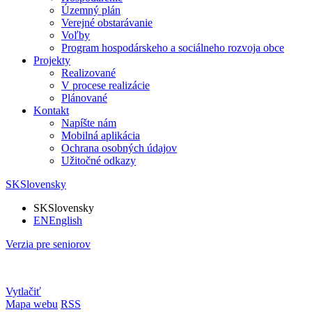
Územný plán
Verejné obstarávanie
Voľby
Program hospodárskeho a sociálneho rozvoja obce
Projekty
Realizované
V procese realizácie
Plánované
Kontakt
Napíšte nám
Mobilná aplikácia
Ochrana osobných údajov
Užitočné odkazy
SK
Slovensky
SK
Slovensky
EN
English
Verzia pre seniorov
Vytlačiť
Mapa webu
RSS