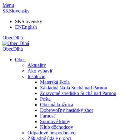
Menu
SK
Slovensky
SK
Slovensky
EN
English
Obec
Dlhá
Obec
Dlhá
Obec
Aktuality
Ako vybaviť
Inštitúcie
Materská škola
Základná škola Suchá nad Parnou
Zdravotné stredisko Suchá nad Parnou
Pošta
Obecná knižnica
Dobrovoľný hasičský zbor
Farnosť
Športové kluby
Klub dôchodcov
Odpadové hospodárstvo
Základné údaje o obci