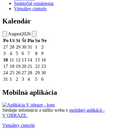
Smútočné oznámenia
Virtuálny cintorín
Kalendár
August
2026
Po
Ut
St
Št
Pia
So
Ne
27
28
29
30
31
1
2
3
4
5
6
7
8
9
10
11
12
13
14
15
16
17
18
19
20
21
22
23
24
25
26
27
28
29
30
31
1
2
3
4
5
6
Mobilná aplikácia
Sledujte informácie z nášho webu v
mobilnej aplikácii -
V OBRAZE.
Virtuálny cintorín