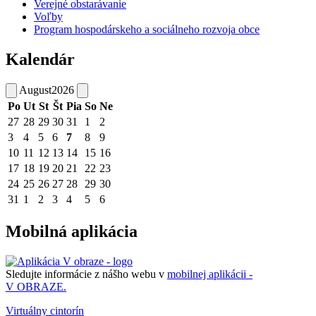
Verejné obstarávanie
Voľby
Program hospodárskeho a sociálneho rozvoja obce
Kalendár
August
2026
Po
Ut
St
Št
Pia
So
Ne
27
28
29
30
31
1
2
3
4
5
6
7
8
9
10
11
12
13
14
15
16
17
18
19
20
21
22
23
24
25
26
27
28
29
30
31
1
2
3
4
5
6
Mobilná aplikácia
Sledujte informácie z nášho webu v
mobilnej aplikácii -
V OBRAZE.
Virtuálny cintorín