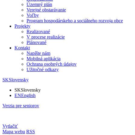
Územný plán
Verejné obstarávanie
Voľby
Program hospodárskeho a sociálneho rozvoja obce
Projekty
Realizované
V procese realizácie
Plánované
Kontakt
Napíšte nám
Mobilná aplikácia
Ochrana osobných údajov
Užitočné odkazy
SK
Slovensky
SK
Slovensky
EN
English
Verzia pre seniorov
Vytlačiť
Mapa webu
RSS