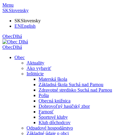
Menu
SK
Slovensky
SK
Slovensky
EN
English
Obec
Dlhá
Obec
Dlhá
Obec
Aktuality
Ako vybaviť
Inštitúcie
Materská škola
Základná škola Suchá nad Parnou
Zdravotné stredisko Suchá nad Parnou
Pošta
Obecná knižnica
Dobrovoľný hasičský zbor
Farnosť
Športové kluby
Klub dôchodcov
Odpadové hospodárstvo
Základné údaje o obci