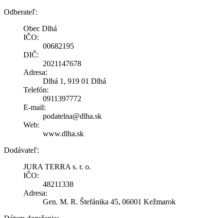
Odberateľ:
Obec Dlhá
IČO:
00682195
DIČ:
2021147678
Adresa:
Dlhá 1, 919 01 Dlhá
Telefón:
0911397772
E-mail:
podatelna@dlha.sk
Web:
www.dlha.sk
Dodávateľ:
JURA TERRA s. r. o.
IČO:
48211338
Adresa:
Gen. M. R. Štefánika 45, 06001 Kežmarok