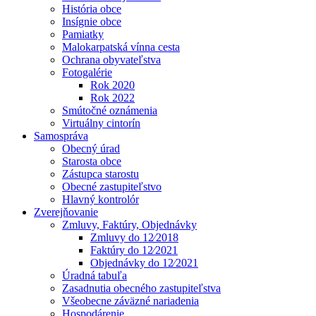
História obce
Insígnie obce
Pamiatky
Malokarpatská vínna cesta
Ochrana obyvateľstva
Fotogalérie
Rok 2020
Rok 2022
Smútočné oznámenia
Virtuálny cintorín
Samospráva
Obecný úrad
Starosta obce
Zástupca starostu
Obecné zastupiteľstvo
Hlavný kontrolór
Zverejňovanie
Zmluvy, Faktúry, Objednávky
Zmluvy do 12⁄2018
Faktúry do 12⁄2021
Objednávky do 12⁄2021
Úradná tabuľa
Zasadnutia obecného zastupiteľstva
Všeobecne záväzné nariadenia
Hospodárenie