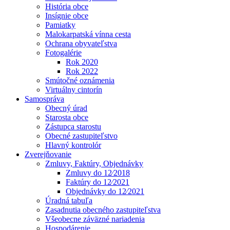
História obce
Insígnie obce
Pamiatky
Malokarpatská vínna cesta
Ochrana obyvateľstva
Fotogalérie
Rok 2020
Rok 2022
Smútočné oznámenia
Virtuálny cintorín
Samospráva
Obecný úrad
Starosta obce
Zástupca starostu
Obecné zastupiteľstvo
Hlavný kontrolór
Zverejňovanie
Zmluvy, Faktúry, Objednávky
Zmluvy do 12⁄2018
Faktúry do 12⁄2021
Objednávky do 12⁄2021
Úradná tabuľa
Zasadnutia obecného zastupiteľstva
Všeobecne záväzné nariadenia
Hospodárenie