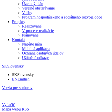
Územný plán
Verejné obstarávanie
Voľby
Program hospodárskeho a sociálneho rozvoja obce
Projekty
Realizované
V procese realizácie
Plánované
Kontakt
Napíšte nám
Mobilná aplikácia
Ochrana osobných údajov
Užitočné odkazy
SK
Slovensky
SK
Slovensky
EN
English
Verzia pre seniorov
Vytlačiť
Mapa webu
RSS