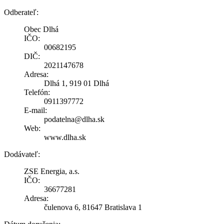
Odberateľ:
Obec Dlhá
IČO:
00682195
DIČ:
2021147678
Adresa:
Dlhá 1, 919 01 Dlhá
Telefón:
0911397772
E-mail:
podatelna@dlha.sk
Web:
www.dlha.sk
Dodávateľ:
ZSE Energia, a.s.
IČO:
36677281
Adresa:
čulenova 6, 81647 Bratislava 1