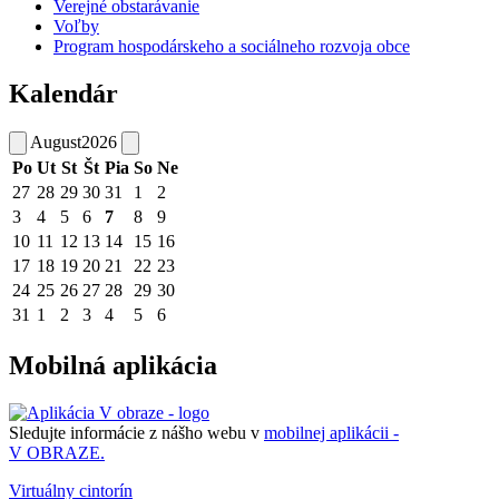
Verejné obstarávanie
Voľby
Program hospodárskeho a sociálneho rozvoja obce
Kalendár
August
2026
Po
Ut
St
Št
Pia
So
Ne
27
28
29
30
31
1
2
3
4
5
6
7
8
9
10
11
12
13
14
15
16
17
18
19
20
21
22
23
24
25
26
27
28
29
30
31
1
2
3
4
5
6
Mobilná aplikácia
Sledujte informácie z nášho webu v
mobilnej aplikácii -
V OBRAZE.
Virtuálny cintorín