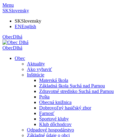
Menu
SK
Slovensky
SK
Slovensky
EN
English
Obec
Dlhá
Obec
Dlhá
Obec
Aktuality
Ako vybaviť
Inštitúcie
Materská škola
Základná škola Suchá nad Parnou
Zdravotné stredisko Suchá nad Parnou
Pošta
Obecná knižnica
Dobrovoľný hasičský zbor
Farnosť
Športové kluby
Klub dôchodcov
Odpadové hospodárstvo
Základné údaje o obci