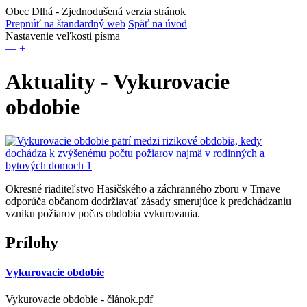
Obec Dlhá
- Zjednodušená verzia stránok
Prepnúť na štandardný web
Späť na úvod
Nastavenie veľkosti písma
—
+
Aktuality - Vykurovacie
obdobie
Okresné riaditeľstvo Hasičského a záchranného zboru v Trnave
odporúča občanom dodržiavať zásady smerujúce k predchádzaniu
vzniku požiarov počas obdobia vykurovania.
Prílohy
Vykurovacie obdobie
Vykurovacie obdobie - článok.pdf