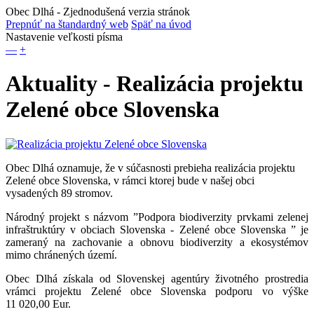
Obec Dlhá
- Zjednodušená verzia stránok
Prepnúť na štandardný web
Späť na úvod
Nastavenie veľkosti písma
—
+
Aktuality - Realizácia projektu
Zelené obce Slovenska
Obec Dlhá oznamuje, že v súčasnosti prebieha realizácia projektu
Zelené obce Slovenska, v rámci ktorej bude v našej obci
vysadených 89 stromov.
Národný projekt s názvom ”Podpora biodiverzity prvkami zelenej
infraštruktúry v obciach Slovenska - Zelené obce Slovenska ” je
zameraný na zachovanie a obnovu biodiverzity a ekosystémov
mimo chránených území.
Obec Dlhá získala od Slovenskej agentúry životného prostredia
vrámci projektu Zelené obce Slovenska podporu vo výške
11 020,00 Eur.