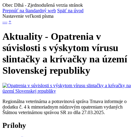
Obec Dlhá
- Zjednodušená verzia stránok
Prepnúť na štandardný web
Späť na úvod
Nastavenie veľkosti písma
—
+
Aktuality - Opatrenia v
súvislosti s výskytom vírusu
slintačky a krívačky na území
Slovenskej republiky
Regionálna veterinárna a potravinová správa Trnava informuje o
dodatku č. 4 k mimoriadnym núdzovým opatreniam vydaných
Štátnou veterinárnou správou SR zo dňa 27.03.2025.
Prílohy