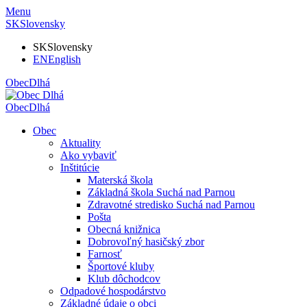
Menu
SK
Slovensky
SK
Slovensky
EN
English
Obec
Dlhá
Obec
Dlhá
Obec
Aktuality
Ako vybaviť
Inštitúcie
Materská škola
Základná škola Suchá nad Parnou
Zdravotné stredisko Suchá nad Parnou
Pošta
Obecná knižnica
Dobrovoľný hasičský zbor
Farnosť
Športové kluby
Klub dôchodcov
Odpadové hospodárstvo
Základné údaje o obci