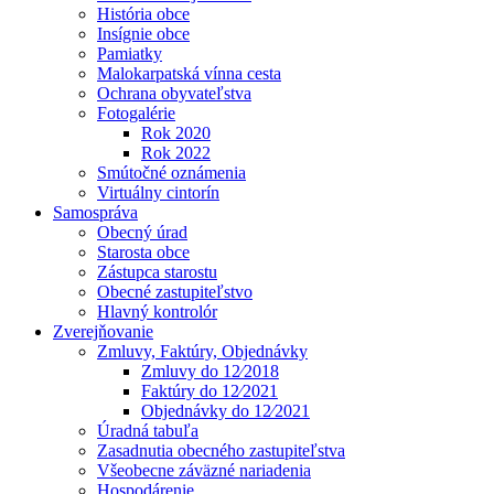
História obce
Insígnie obce
Pamiatky
Malokarpatská vínna cesta
Ochrana obyvateľstva
Fotogalérie
Rok 2020
Rok 2022
Smútočné oznámenia
Virtuálny cintorín
Samospráva
Obecný úrad
Starosta obce
Zástupca starostu
Obecné zastupiteľstvo
Hlavný kontrolór
Zverejňovanie
Zmluvy, Faktúry, Objednávky
Zmluvy do 12⁄2018
Faktúry do 12⁄2021
Objednávky do 12⁄2021
Úradná tabuľa
Zasadnutia obecného zastupiteľstva
Všeobecne záväzné nariadenia
Hospodárenie