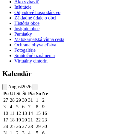
Ako vybaviť
Inštitúcie
Odpadové hospodárstvo
Základné údaje o obci
História obce
Insígnie obce
Pamiatky
Malokarpatská vínna cesta
Ochrana obyvateľstva
Fotogalérie
Smútočné oznámenia
Virtuálny cintorín
Kalendár
August
2026
Po
Ut
St
Št
Pia
So
Ne
27
28
29
30
31
1
2
3
4
5
6
7
8
9
10
11
12
13
14
15
16
17
18
19
20
21
22
23
24
25
26
27
28
29
30
31
1
2
3
4
5
6