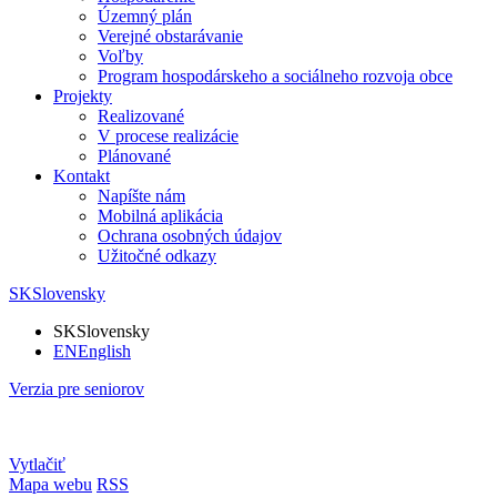
Územný plán
Verejné obstarávanie
Voľby
Program hospodárskeho a sociálneho rozvoja obce
Projekty
Realizované
V procese realizácie
Plánované
Kontakt
Napíšte nám
Mobilná aplikácia
Ochrana osobných údajov
Užitočné odkazy
SK
Slovensky
SK
Slovensky
EN
English
Verzia pre seniorov
Vytlačiť
Mapa webu
RSS